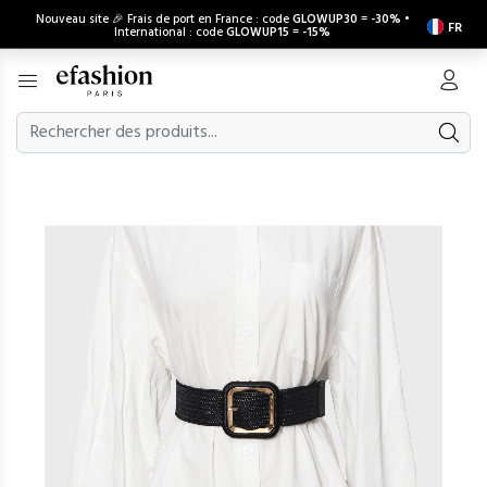
Nouveau site 🎉 Frais de port en France : code
GLOWUP30
=
-30%
•
FR
International : code
GLOWUP15
=
-15%