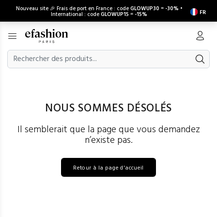
Nouveau site 🎉 Frais de port en France : code
GLOWUP30
=
-30%
•
FR
International : code
GLOWUP15
=
-15%
NOUS SOMMES DÉSOLÉS
Il semblerait que la page que vous demandez
n’existe pas.
Retour à la page d'accueil