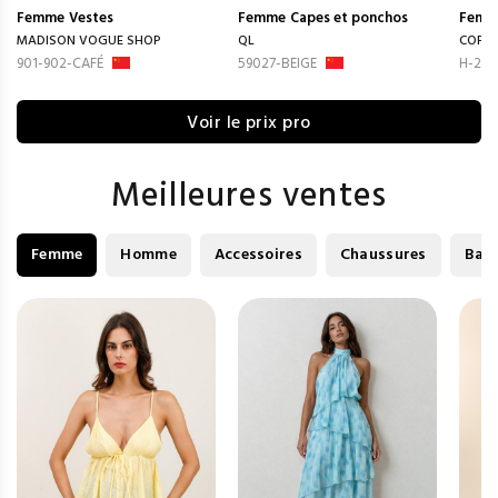
Femme
Vestes
Femme
Capes et ponchos
Femm
MADISON VOGUE SHOP
QL
COPP
901-902-CAFÉ
59027-BEIGE
H-255
Voir le prix pro
Meilleures ventes
Femme
Homme
Accessoires
Chaussures
Bag