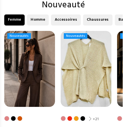
Nouveauté
Femme
Homme
Accessoires
Chaussures
Bag
Nouveautés
Nouveautés
Nouveautés
Nouveautés
No
No
+21