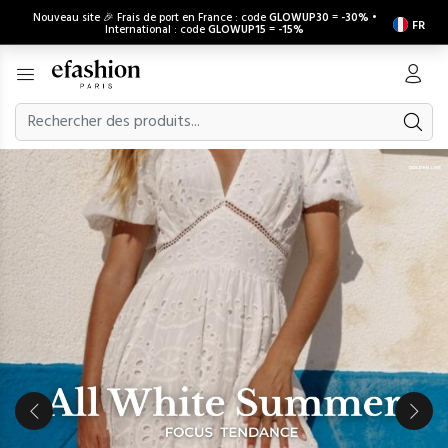
Nouveau site 🎉 Frais de port en France : code
GLOWUP30
=
-30%
•
FR
International : code
GLOWUP15
=
-15%