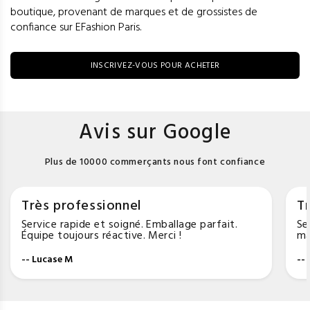
boutique, provenant de marques et de grossistes de
confiance sur EFashion Paris.
INSCRIVEZ-VOUS POUR ACHETER
Avis sur Google
Plus de 10000 commerçants nous font confiance
Très professionnel
Tr
Service rapide et soigné. Emballage parfait.
Se
Équipe toujours réactive. Merci !
ma
-- Lucase M
--