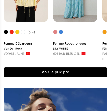
+1
Femme
Débardeurs
Femme
Robes longues
Femm
Van Der Rock
LILY WHITE
FENG
VD1965-JAUNE
60349LR-BLEU CIEL
PANTA
B...
Voir le prix pro