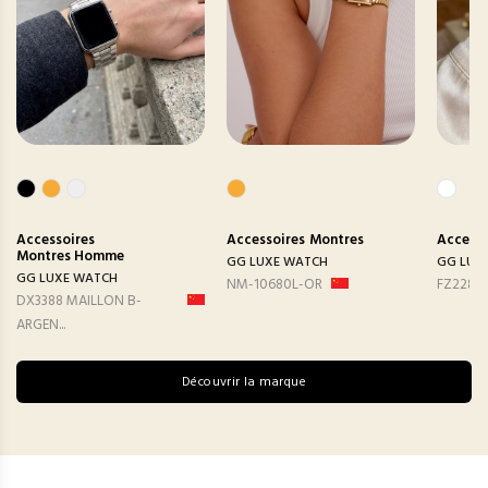
Accessoires
Accessoires
Montres
Accesso
Montres Homme
GG LUXE WATCH
GG LUX
GG LUXE WATCH
NM-10680L-OR
FZ2282
DX3388 MAILLON B-
ARGEN...
Découvrir la marque