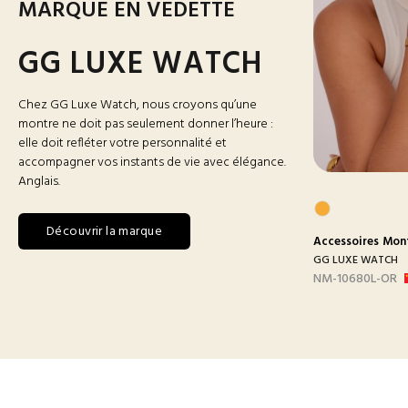
MARQUE EN VEDETTE
GG LUXE WATCH
Chez GG Luxe Watch, nous croyons qu’une
montre ne doit pas seulement donner l’heure :
elle doit refléter votre personnalité et
accompagner vos instants de vie avec élégance.
Anglais.
Découvrir la marque
res
Montres
Accessoires
Montres Homme
Accessoires
Mon
 WATCH
GG LUXE WATCH
GG LUXE WATCH
BLANC
DX3388 MAILLON B-
NM-10680L-OR
ARGEN...