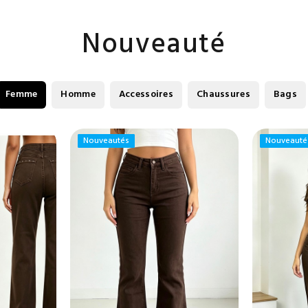
Nouveauté
Femme
Homme
Accessoires
Chaussures
Bags
Nouveautés
Nouveautés
Nouveauté
Nouveauté