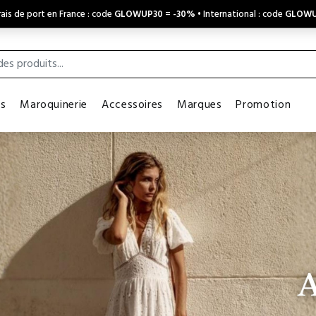
ais de port en France : code
GLOWUP30
=
-30%
• International : code
GLOWU
es
Maroquinerie
Accessoires
Marques
Promotion