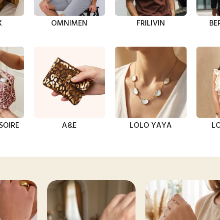
X
OMNIMEN
FRILIVIN
BE
SOIRE
A&E
LOLO YAYA
LO