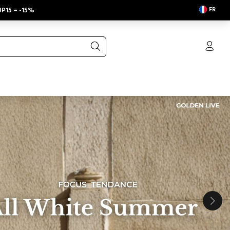
FR
P15
=
-15%