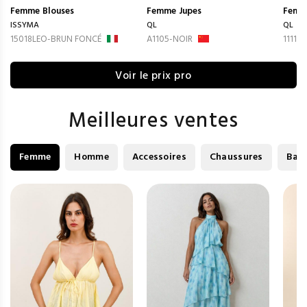
Femme
Blouses
Femme
Jupes
Femm
ISSYMA
QL
QL
15018LEO-BRUN FONCÉ
A1105-NOIR
1111-
Voir le prix pro
Meilleures ventes
Femme
Homme
Accessoires
Chaussures
Bag