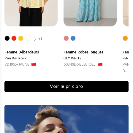
+1
Femme
Débardeurs
Femme
Robes longues
Femm
Van Der Rock
LILY WHITE
FENG
VD1965-JAUNE
60349LR-BLEU CIEL
PANTA
B...
Voir le prix pro