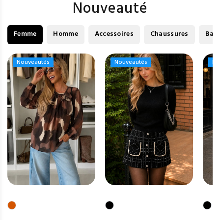
Nouveauté
Femme
Homme
Accessoires
Chaussures
Bag
Nouveautés
Nouveautés
Nouveautés
Nouveautés
No
No