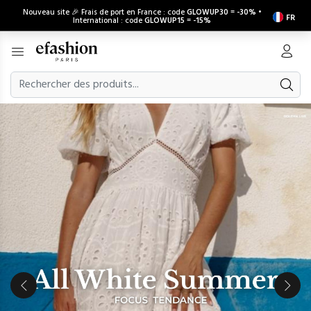
Nouveau site 🎉 Frais de port en France : code
GLOWUP30
=
-30%
•
FR
International : code
GLOWUP15
=
-15%