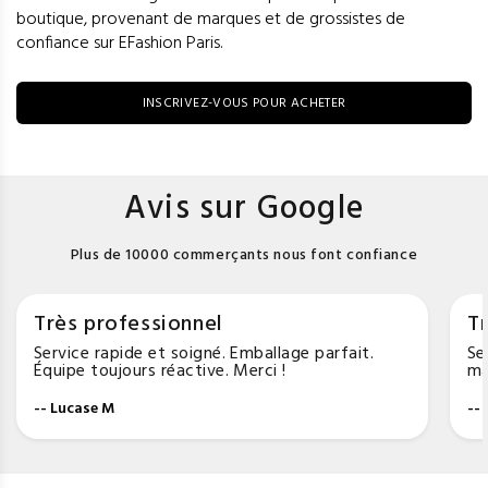
boutique, provenant de marques et de grossistes de
confiance sur EFashion Paris.
INSCRIVEZ-VOUS POUR ACHETER
Avis sur Google
Plus de 10000 commerçants nous font confiance
Très professionnel
Tr
Service rapide et soigné. Emballage parfait.
Se
Équipe toujours réactive. Merci !
ma
-- Lucase M
--