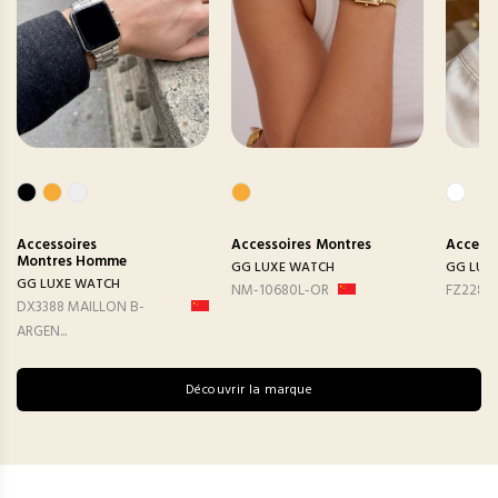
Accessoires
Accessoires
Montres
Accesso
Montres Homme
GG LUXE WATCH
GG LUX
GG LUXE WATCH
NM-10680L-OR
FZ2282
DX3388 MAILLON B-
ARGEN...
Découvrir la marque