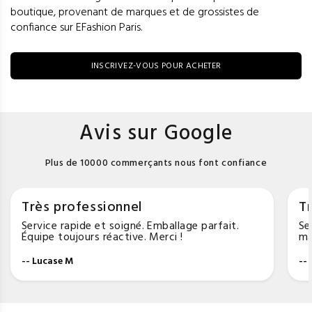
boutique, provenant de marques et de grossistes de
confiance sur EFashion Paris.
INSCRIVEZ-VOUS POUR ACHETER
Avis sur Google
Plus de 10000 commerçants nous font confiance
Très professionnel
Tr
Service rapide et soigné. Emballage parfait.
Se
Équipe toujours réactive. Merci !
ma
-- Lucase M
--