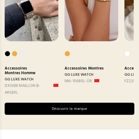
Accessoires
Accessoires
Montres
Accesso
Montres Homme
GG LUXE WATCH
GG LUX
GG LUXE WATCH
NM-10680L-OR
FZ2282
DX3388 MAILLON B-
ARGEN...
Découvrir la marque