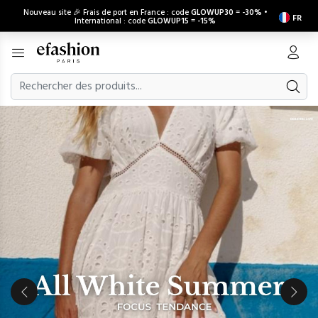
Nouveau site 🎉 Frais de port en France : code
GLOWUP30
=
-30%
•
FR
International : code
GLOWUP15
=
-15%