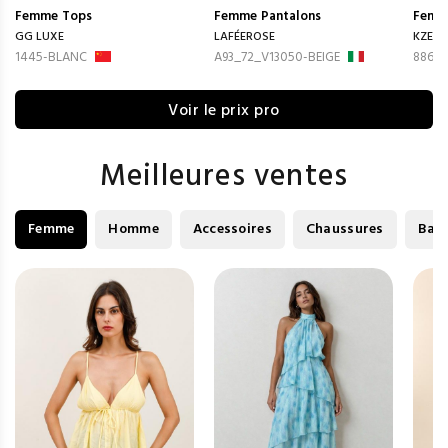
Femme
Tops
Femme
Pantalons
Femm
GG LUXE
LAFÉEROSE
KZELL
1445-BLANC
A93_72_V13050-BEIGE
8868-
Voir le prix pro
Meilleures ventes
Femme
Homme
Accessoires
Chaussures
Bag