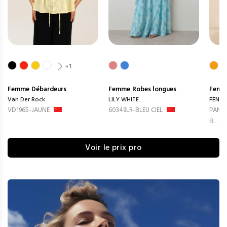
+1
Femme
Débardeurs
Femme
Robes longues
Femm
Van Der Rock
LILY WHITE
FENG
VD1965-JAUNE
60349LR-BLEU CIEL
PANTA
B...
Voir le prix pro