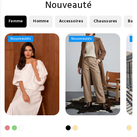
Nouveauté
Femme
Homme
Accessoires
Chaussures
Bag
Nouveautés
Nouveautés
Nouveautés
Nouveautés
No
No