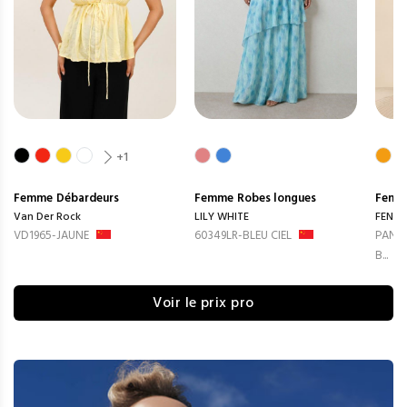
+1
Femme
Débardeurs
Femme
Robes longues
Femm
Van Der Rock
LILY WHITE
FENG
VD1965-JAUNE
60349LR-BLEU CIEL
PANTA
B...
Voir le prix pro