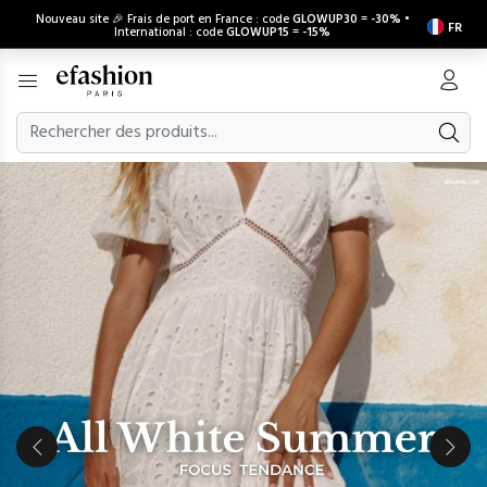
Nouveau site 🎉 Frais de port en France : code
GLOWUP30
=
-30%
•
FR
International : code
GLOWUP15
=
-15%