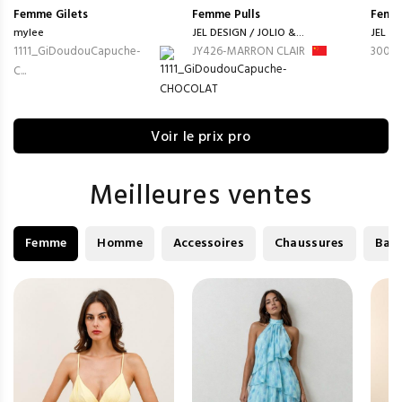
Femme
Gilets
Femme
Pulls
Femm
mylee
JEL DESIGN / JOLIO &...
JEL DE
1111_GiDoudouCapuche-
JY426-MARRON CLAIR
3009-
C...
Voir le prix pro
Meilleures ventes
Femme
Homme
Accessoires
Chaussures
Bag