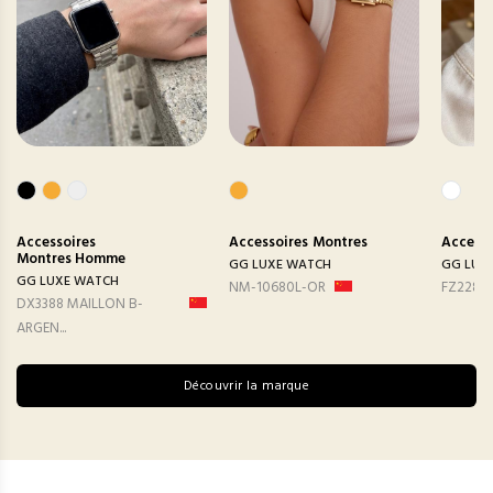
Accessoires
Accessoires
Montres
Accesso
Montres Homme
GG LUXE WATCH
GG LUX
GG LUXE WATCH
NM-10680L-OR
FZ2282
DX3388 MAILLON B-
ARGEN...
Découvrir la marque