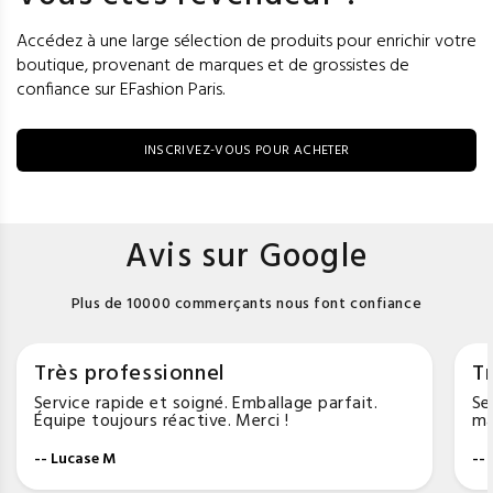
Accédez à une large sélection de produits pour enrichir votre
boutique, provenant de marques et de grossistes de
confiance sur EFashion Paris.
INSCRIVEZ-VOUS POUR ACHETER
Avis sur Google
Plus de 10000 commerçants nous font confiance
Très professionnel
Tr
Service rapide et soigné. Emballage parfait.
Se
Équipe toujours réactive. Merci !
ma
-- Lucase M
--