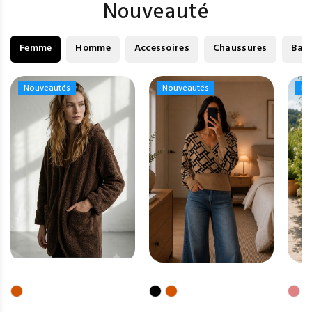
Nouveauté
Femme
Homme
Accessoires
Chaussures
Bag
Nouveautés
Nouveautés
Nouveautés
Nouveautés
No
No