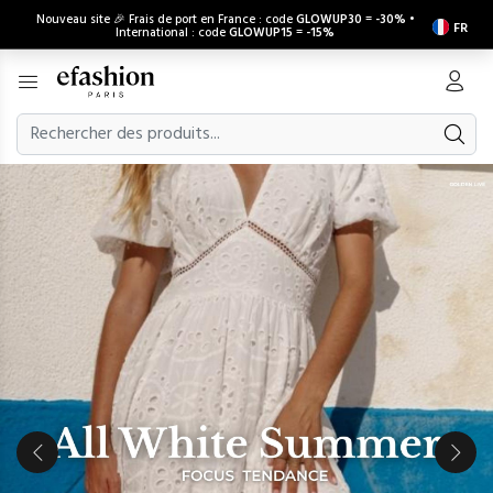
Nouveau site 🎉 Frais de port en France : code
GLOWUP30
=
-30%
•
FR
International : code
GLOWUP15
=
-15%