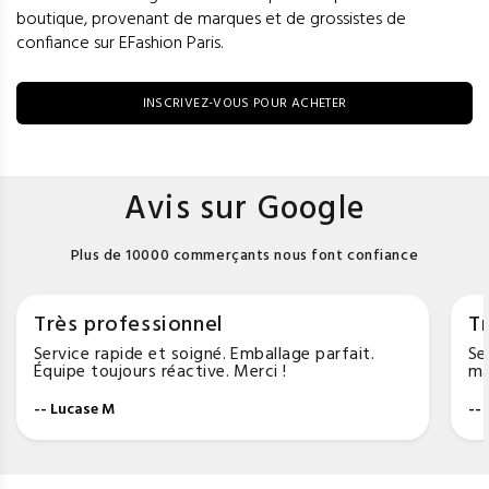
boutique, provenant de marques et de grossistes de
confiance sur EFashion Paris.
INSCRIVEZ-VOUS POUR ACHETER
Avis sur Google
Plus de 10000 commerçants nous font confiance
Très professionnel
Tr
Service rapide et soigné. Emballage parfait.
Se
Équipe toujours réactive. Merci !
ma
-- Lucase M
--