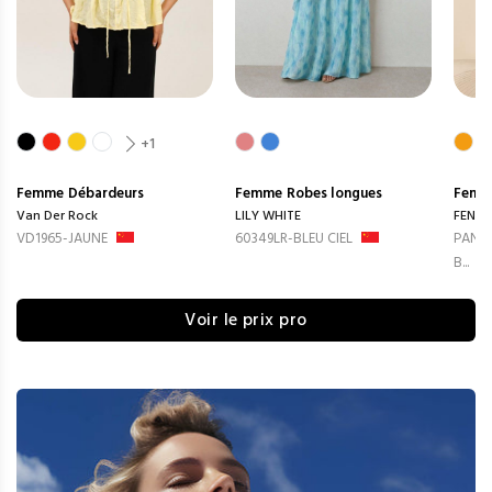
+1
Femme
Débardeurs
Femme
Robes longues
Femm
Van Der Rock
LILY WHITE
FENG
VD1965-JAUNE
60349LR-BLEU CIEL
PANTA
B...
Voir le prix pro