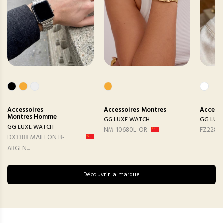
Accessoires
Accessoires
Montres
Accesso
Montres Homme
GG LUXE WATCH
GG LUX
GG LUXE WATCH
NM-10680L-OR
FZ2282
DX3388 MAILLON B-
ARGEN...
Découvrir la marque