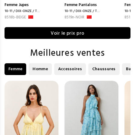
Femme
Jupes
Femme
Pantalons
Femm
10-11 / DIX-ONZE / T...
10-11 / DIX-ONZE / T...
10-11 
8518b-BEIGE
8519n-NOIR
8519
Voir le prix pro
Meilleures ventes
Femme
Homme
Accessoires
Chaussures
Bag