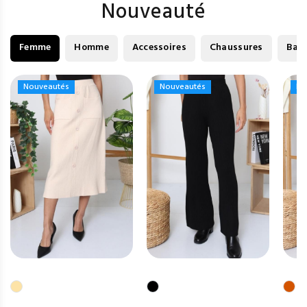
Nouveauté
Femme
Homme
Accessoires
Chaussures
Bag
Nouveautés
Nouveautés
Nouveautés
Nouveautés
No
No