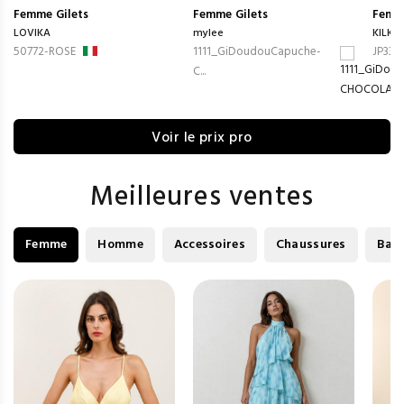
Femme
Gilets
Femme
Gilets
Femm
LOVIKA
mylee
KILKY
50772-ROSE
1111_GiDoudouCapuche-
JP339
C...
Voir le prix pro
Meilleures ventes
Femme
Homme
Accessoires
Chaussures
Bag