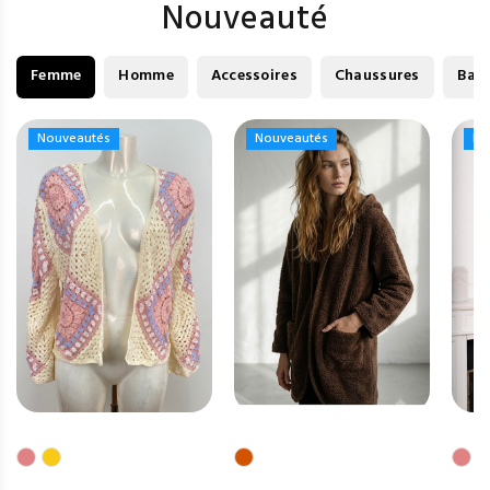
Nouveauté
Femme
Homme
Accessoires
Chaussures
Bag
Nouveautés
Nouveautés
Nouveautés
Nouveautés
No
No