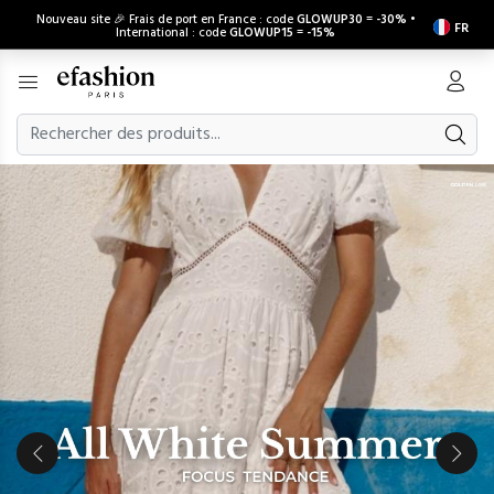
Nouveau site 🎉 Frais de port en France : code
GLOWUP30
=
-30%
•
FR
International : code
GLOWUP15
=
-15%