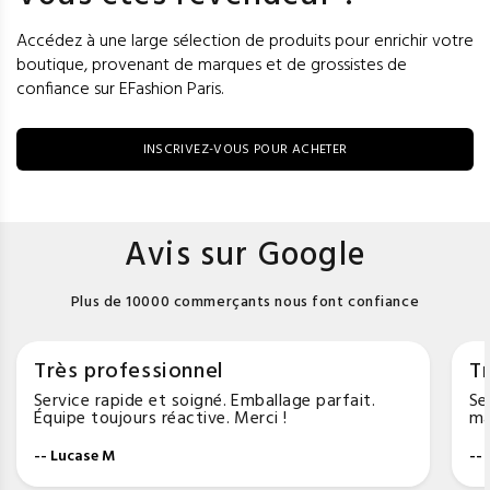
Accédez à une large sélection de produits pour enrichir votre
boutique, provenant de marques et de grossistes de
confiance sur EFashion Paris.
INSCRIVEZ-VOUS POUR ACHETER
Avis sur Google
Plus de 10000 commerçants nous font confiance
Très professionnel
Tr
Service rapide et soigné. Emballage parfait.
Se
Équipe toujours réactive. Merci !
ma
-- Lucase M
--