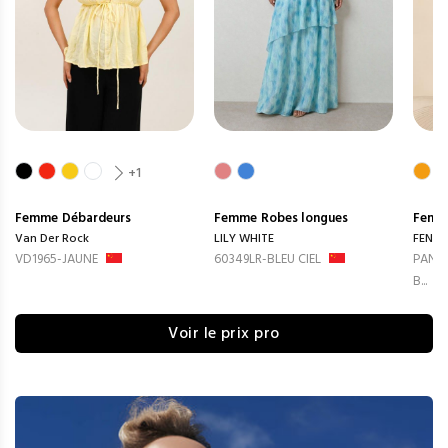
+1
Femme
Débardeurs
Femme
Robes longues
Femm
Van Der Rock
LILY WHITE
FENG
VD1965-JAUNE
60349LR-BLEU CIEL
PANTA
B...
Voir le prix pro