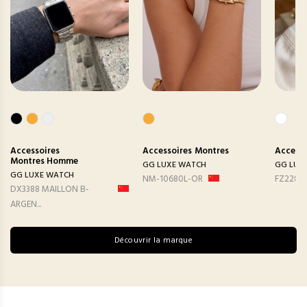
Accessoires
Accessoires
Montres
Accesso
Montres Homme
GG LUXE WATCH
GG LUX
GG LUXE WATCH
NM-10680L-OR
FZ2282
DX3388 MAILLON B-
ARGEN...
Découvrir la marque