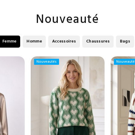
Nouveauté
Femme
Homme
Accessoires
Chaussures
Bags
Nouveautés
Nouveautés
Nouveauté
Nouveauté