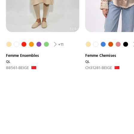
+11
Femme
Ensembles
Femme
Chemises
QL
QL
88561-BEIGE
CH31281-BEIGE