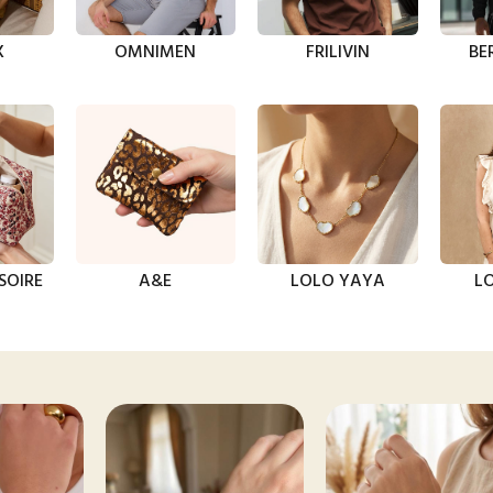
X
OMNIMEN
FRILIVIN
BE
SOIRE
A&E
LOLO YAYA
LO