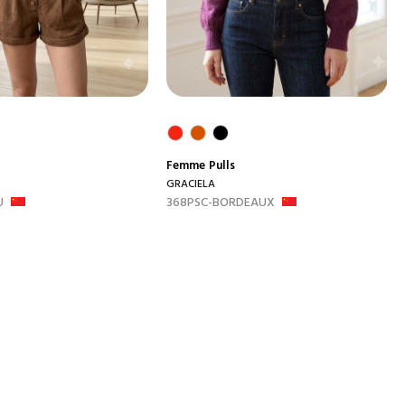
Femme
Pulls
GRACIELA
U
368PSC-BORDEAUX