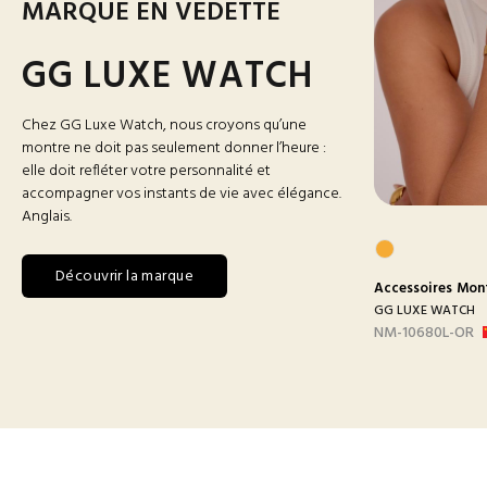
MARQUE EN VEDETTE
GG LUXE WATCH
Chez GG Luxe Watch, nous croyons qu’une
montre ne doit pas seulement donner l’heure :
elle doit refléter votre personnalité et
accompagner vos instants de vie avec élégance.
Anglais.
Découvrir la marque
res
Montres
Accessoires
Montres Homme
Accessoires
Mon
 WATCH
GG LUXE WATCH
GG LUXE WATCH
BLANC
DX3388 MAILLON B-
NM-10680L-OR
ARGEN...