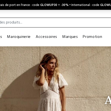
ais de port en France : code
GLOWUP30
=
-30%
• International : code
GLOWU
es
Maroquinerie
Accessoires
Marques
Promotion