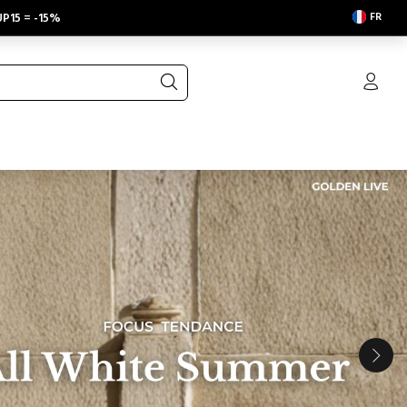
FR
P15
=
-15%