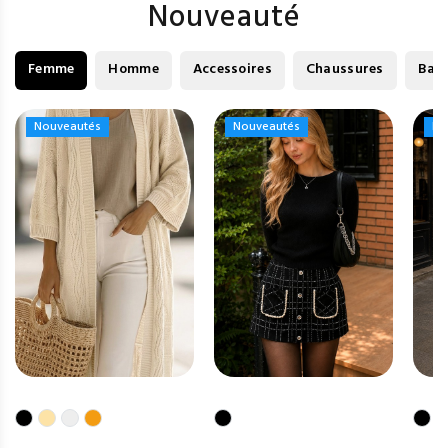
Nouveauté
Femme
Homme
Accessoires
Chaussures
Bag
Nouveautés
Nouveautés
Nouveautés
Nouveautés
No
No