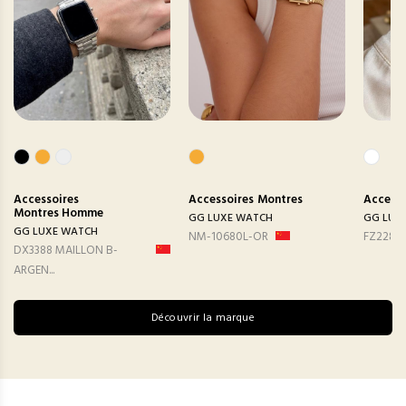
Accessoires
Accessoires
Montres
Accesso
Montres Homme
GG LUXE WATCH
GG LUX
GG LUXE WATCH
NM-10680L-OR
FZ2282
DX3388 MAILLON B-
ARGEN...
Découvrir la marque