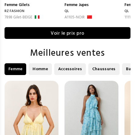
Femme
Gilets
Femme
Jupes
Femm
RZ FASHION
QL
QL
7898 Gilet-BEIGE
A1105-NOIR
1111-
Voir le prix pro
Meilleures ventes
Femme
Homme
Accessoires
Chaussures
Bag