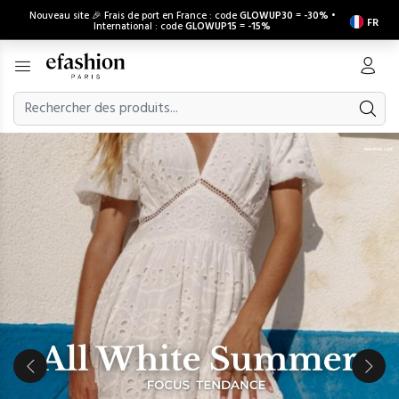
Nouveau site 🎉 Frais de port en France : code
GLOWUP30
=
-30%
•
FR
International : code
GLOWUP15
=
-15%