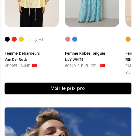
+1
Femme
Débardeurs
Femme
Robes longues
Femm
Van Der Rock
LILY WHITE
FENG
VD1965-JAUNE
60349LR-BLEU CIEL
PANTA
B...
Voir le prix pro