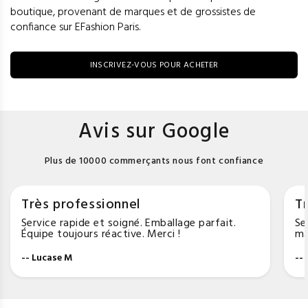
boutique, provenant de marques et de grossistes de
confiance sur EFashion Paris.
INSCRIVEZ-VOUS POUR ACHETER
Avis sur Google
Plus de 10000 commerçants nous font confiance
Très professionnel
Tr
Service rapide et soigné. Emballage parfait.
Se
Équipe toujours réactive. Merci !
ma
-- Lucase M
--