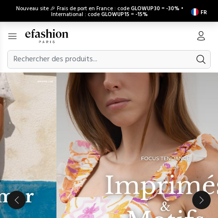
Nouveau site 🎉 Frais de port en France : code
GLOWUP30
=
-30%
•
FR
International : code
GLOWUP15
=
-15%