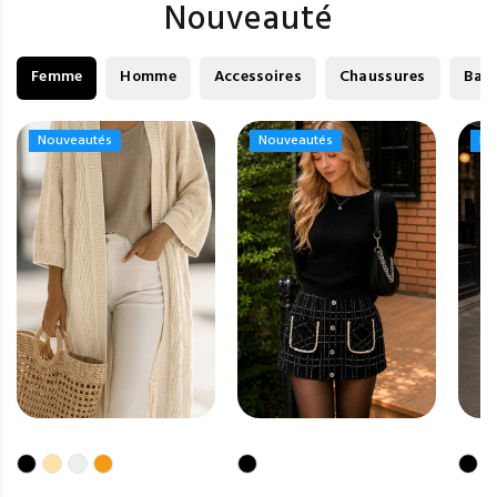
Nouveauté
Femme
Homme
Accessoires
Chaussures
Bag
Nouveautés
Nouveautés
Nouveautés
Nouveautés
No
No