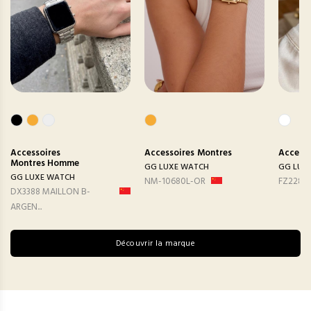
Accessoires
Accessoires
Montres
Accesso
Montres Homme
GG LUXE WATCH
GG LUX
GG LUXE WATCH
NM-10680L-OR
FZ2282
DX3388 MAILLON B-
ARGEN...
Découvrir la marque