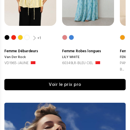
+1
Femme
Débardeurs
Femme
Robes longues
Femm
Van Der Rock
LILY WHITE
FENG
VD1965-JAUNE
60349LR-BLEU CIEL
PANTA
B...
Voir le prix pro