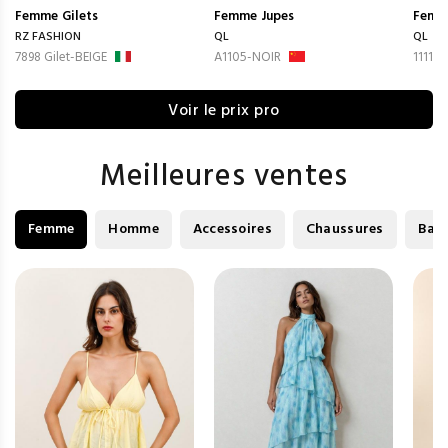
Femme
Gilets
Femme
Jupes
Femm
RZ FASHION
QL
QL
7898 Gilet-BEIGE
A1105-NOIR
1111-
Voir le prix pro
Meilleures ventes
Femme
Homme
Accessoires
Chaussures
Bag