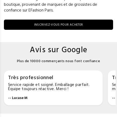
boutique, provenant de marques et de grossistes de
confiance sur EFashion Paris.
INSCRIVEZ-VOUS POUR ACHETER
Avis sur Google
Plus de 10000 commerçants nous font confiance
Très professionnel
Tr
Service rapide et soigné. Emballage parfait.
Se
Équipe toujours réactive. Merci !
ma
-- Lucase M
--