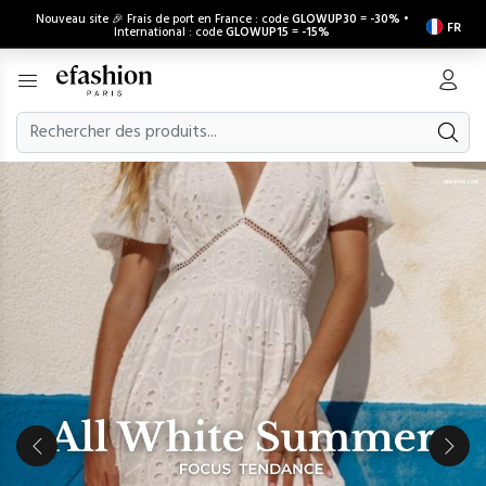
Nouveau site 🎉 Frais de port en France : code
GLOWUP30
=
-30%
•
FR
International : code
GLOWUP15
=
-15%