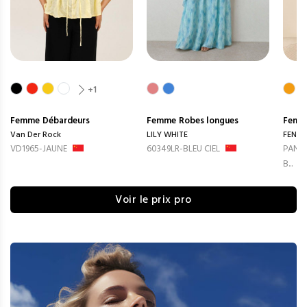
+1
Femme
Débardeurs
Femme
Robes longues
Femm
Van Der Rock
LILY WHITE
FENG
VD1965-JAUNE
60349LR-BLEU CIEL
PANTA
B...
Voir le prix pro