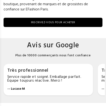
boutique, provenant de marques et de grossistes de
confiance sur EFashion Paris.
INSCRIVEZ-VOUS POUR ACHETER
Avis sur Google
Plus de 10000 commerçants nous font confiance
Très professionnel
Tr
Service rapide et soigné. Emballage parfait.
Se
Équipe toujours réactive. Merci !
ma
-- Lucase M
--