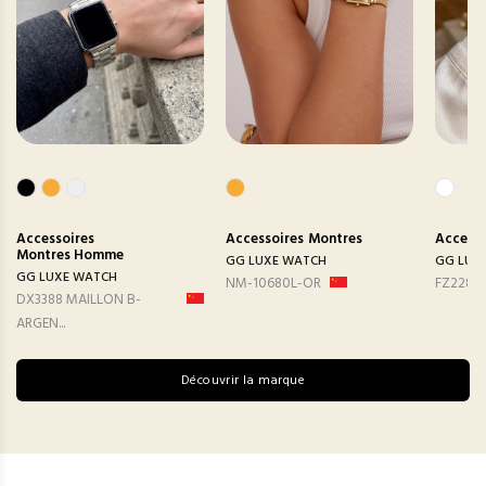
Accessoires
Accessoires
Montres
Accesso
Montres Homme
GG LUXE WATCH
GG LUX
GG LUXE WATCH
NM-10680L-OR
FZ2282
DX3388 MAILLON B-
ARGEN...
Découvrir la marque