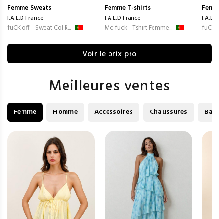
Femme
Sweats
Femme
T-shirts
Femm
I.A.L.D France
I.A.L.D France
I.A.L.
fuCK off - Sweat Col R...
Mc fuck - Tshirt Femme...
fuCK o
Voir le prix pro
Meilleures ventes
Femme
Homme
Accessoires
Chaussures
Bag