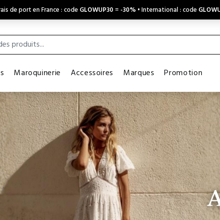
ais de port en France : code
GLOWUP30
=
-30%
• International : code
GLOWU
es
Maroquinerie
Accessoires
Marques
Promotion