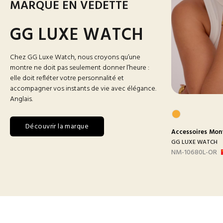
MARQUE EN VEDETTE
GG LUXE WATCH
Chez GG Luxe Watch, nous croyons qu’une
montre ne doit pas seulement donner l’heure :
elle doit refléter votre personnalité et
accompagner vos instants de vie avec élégance.
Anglais.
Découvrir la marque
res
Montres
Accessoires
Montres Homme
Accessoires
Mon
 WATCH
GG LUXE WATCH
GG LUXE WATCH
BLANC
DX3388 MAILLON B-
NM-10680L-OR
ARGEN...