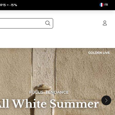
FR
P15
=
-15%