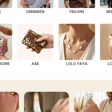
X
OMNIMEN
FRILIVIN
BE
SOIRE
A&E
LOLO YAYA
LO