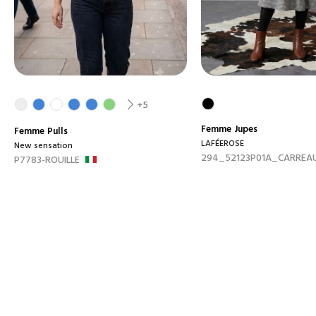
+5
Femme
Jupes
Femme
Pulls
LAFÉEROSE
New sensation
294_52123P01A_CARREAUX
P7783-ROUILLE