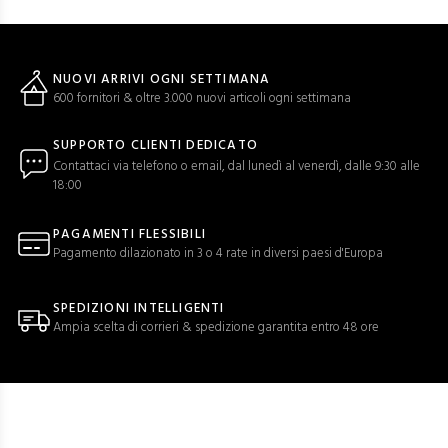
NUOVI ARRIVI OGNI SETTIMANA
600 fornitori & oltre 3.000 nuovi articoli ogni settimana
SUPPORTO CLIENTI DEDICATO
Contattaci via telefono o email, dal lunedì al venerdì, dalle 9:30 alle
18:00
PAGAMENTI FLESSIBILI
Pagamento dilazionato in 3 o 4 rate in diversi paesi d'Europa
SPEDIZIONI INTELLIGENTI
Ampia scelta di corrieri & spedizione garantita entro 48 ore