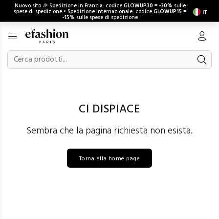
Nuovo sito 🎉 Spedizione in Francia: codice
GLOWUP30
=
-30%
sulle
spese di spedizione • Spedizione internazionale: codice
GLOWUP15
=
IT
-15%
sulle spese di spedizione
CI DISPIACE
Sembra che la pagina richiesta non esista.
Torna alla home page