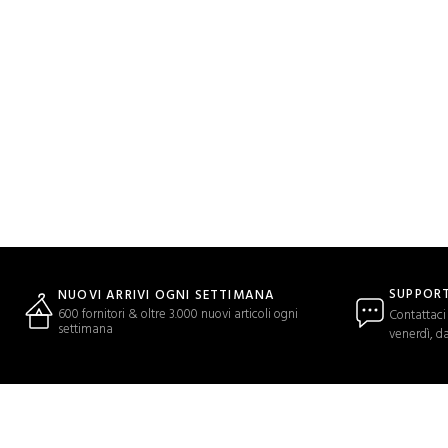
SUPPORT
NUOVI ARRIVI OGNI SETTIMANA
600 fornitori & oltre 3.000 nuovi articoli ogni
Contattaci 
settimana
venerdì, da