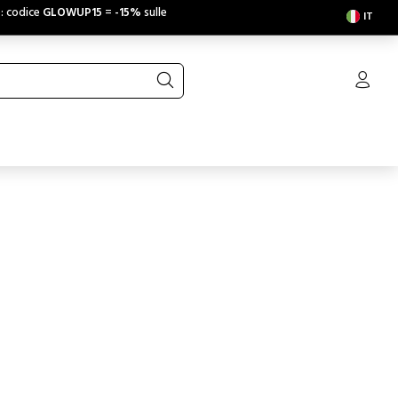
e: codice
GLOWUP15
=
-15%
sulle
IT