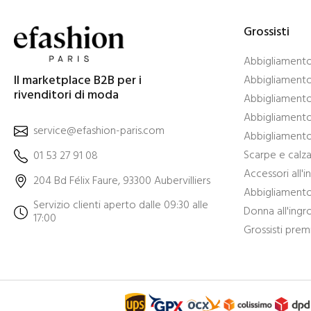
Grossisti
Abbigliamento 
Il marketplace B2B per i
Abbigliamento 
rivenditori di moda
Abbigliamento
Abbigliamento 
service@efashion-paris.com
Abbigliamento 
Scarpe e calza
01 53 27 91 08
Accessori all'
204 Bd Félix Faure, 93300 Aubervilliers
Abbigliamento 
Servizio clienti aperto dalle 09:30 alle
Donna all'ingr
17:00
Grossisti pre