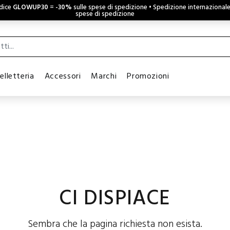
odice
GLOWUP30
=
-30%
sulle spese di spedizione • Spedizione internazional
spese di spedizione
elletteria
Accessori
Marchi
Promozioni
CI DISPIACE
Sembra che la pagina richiesta non esista.