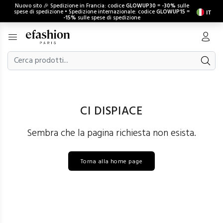
Nuovo sito 🎉 Spedizione in Francia: codice
GLOWUP30
=
-30%
sulle
spese di spedizione • Spedizione internazionale: codice
GLOWUP15
=
IT
-15%
sulle spese di spedizione
CI DISPIACE
Sembra che la pagina richiesta non esista.
Torna alla home page