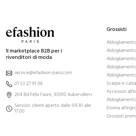
Grossisti
Abbigliamento 
Il marketplace B2B per i
Abbigliamento 
rivenditori di moda
Abbigliamento
Abbigliamento 
service@efashion-paris.com
Abbigliamento 
Scarpe e calza
01 53 27 91 08
Accessori all'
204 Bd Félix Faure, 93300 Aubervilliers
Abbigliamento 
Servizio clienti aperto dalle 09:30 alle
Donna all'ingr
17:00
Grossisti pre