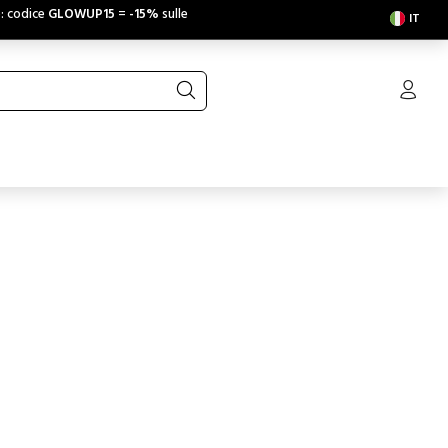
e: codice
GLOWUP15
=
-15%
sulle
IT