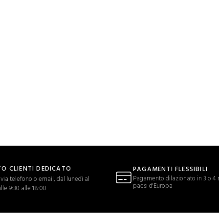
O CLIENTI DEDICATO
PAGAMENTI FLESSIBILI
Pagamento dilazionato in 3 o 4 r
via telefono o email, dal lunedì al
paesi d'Europa
lle 9:30 alle 18:00