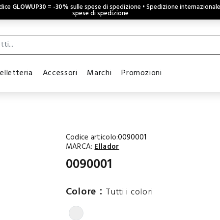
odice
GLOWUP30
=
-30%
sulle spese di spedizione • Spedizione internazional
spese di spedizione
elletteria
Accessori
Marchi
Promozioni
Codice articolo:
0090001
MARCA:
Ellador
0090001
:
Colore
Tutti i colori