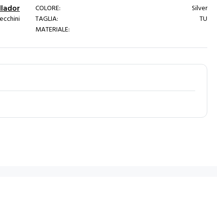
llador
COLORE:
Silver
recchini
TAGLIA:
TU
MATERIALE: