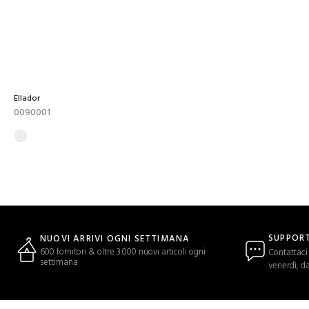
Ellador
0090001
SUPPORT
NUOVI ARRIVI OGNI SETTIMANA
600 fornitori & oltre 3.000 nuovi articoli ogni
Contattaci 
settimana
venerdì, da