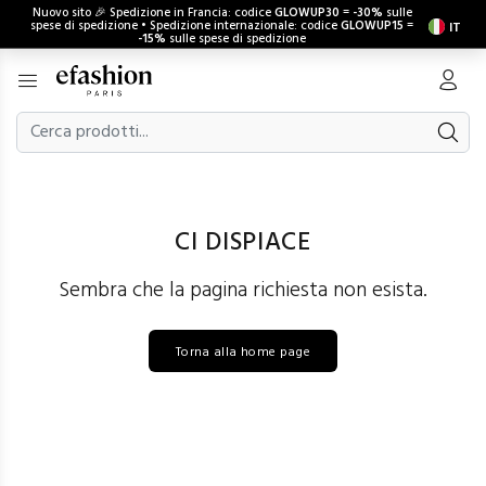
Nuovo sito 🎉 Spedizione in Francia: codice
GLOWUP30
=
-30%
sulle
spese di spedizione • Spedizione internazionale: codice
GLOWUP15
=
IT
-15%
sulle spese di spedizione
CI DISPIACE
Sembra che la pagina richiesta non esista.
Torna alla home page