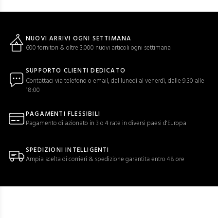
NUOVI ARRIVI OGNI SETTIMANA
600 fornitori & oltre 3.000 nuovi articoli ogni settimana
SUPPORTO CLIENTI DEDICATO
Contattaci via telefono o email, dal lunedì al venerdì, dalle 9:30 alle
18:00
PAGAMENTI FLESSIBILI
Pagamento dilazionato in 3 o 4 rate in diversi paesi d'Europa
SPEDIZIONI INTELLIGENTI
Ampia scelta di corrieri & spedizione garantita entro 48 ore