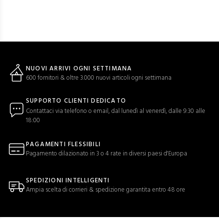
NUOVI ARRIVI OGNI SETTIMANA
600 fornitori & oltre 3.000 nuovi articoli ogni settimana
SUPPORTO CLIENTI DEDICATO
Contattaci via telefono o email, dal lunedì al venerdì, dalle 9:30 alle
18:00
PAGAMENTI FLESSIBILI
Pagamento dilazionato in 3 o 4 rate in diversi paesi d'Europa
SPEDIZIONI INTELLIGENTI
Ampia scelta di corrieri & spedizione garantita entro 48 ore