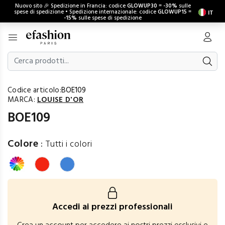
Nuovo sito 🎉 Spedizione in Francia: codice
GLOWUP30
=
-30%
sulle
spese di spedizione • Spedizione internazionale: codice
GLOWUP15
=
IT
-15%
sulle spese di spedizione
Codice articolo:
BOE109
MARCA:
LOUISE D'OR
BOE109
Colore
:
Tutti i colori
Accedi ai prezzi professionali