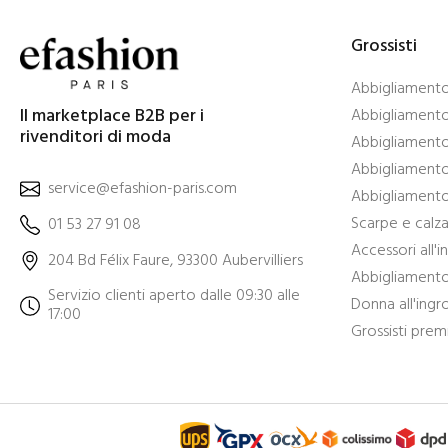
Grossisti
Abbigliamento 
Il marketplace B2B per i
Abbigliamento 
rivenditori di moda
Abbigliamento
Abbigliamento 
service@efashion-paris.com
Abbigliamento 
Scarpe e calza
01 53 27 91 08
Accessori all'
204 Bd Félix Faure, 93300 Aubervilliers
Abbigliamento 
Servizio clienti aperto dalle 09:30 alle
Donna all'ingr
17:00
Grossisti pre