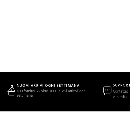
SUPPORT
NUOVI ARRIVI OGNI SETTIMANA
600 fornitori & oltre 3.000 nuovi articoli ogni
Contattaci 
settimana
venerdì, da