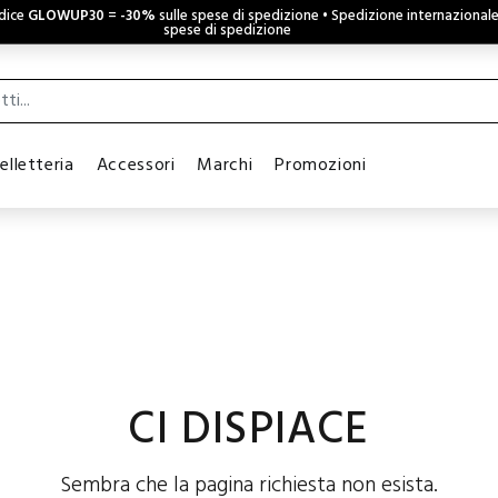
odice
GLOWUP30
=
-30%
sulle spese di spedizione • Spedizione internazional
spese di spedizione
elletteria
Accessori
Marchi
Promozioni
CI DISPIACE
Sembra che la pagina richiesta non esista.