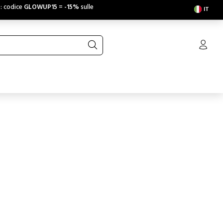
e: codice
GLOWUP15
=
-15%
sulle
IT