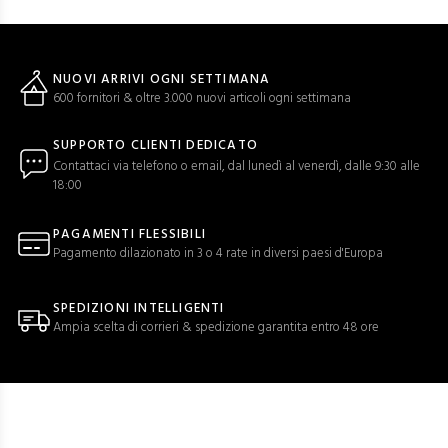
NUOVI ARRIVI OGNI SETTIMANA
600 fornitori & oltre 3.000 nuovi articoli ogni settimana
SUPPORTO CLIENTI DEDICATO
Contattaci via telefono o email, dal lunedì al venerdì, dalle 9:30 alle
18:00
PAGAMENTI FLESSIBILI
Pagamento dilazionato in 3 o 4 rate in diversi paesi d'Europa
SPEDIZIONI INTELLIGENTI
Ampia scelta di corrieri & spedizione garantita entro 48 ore