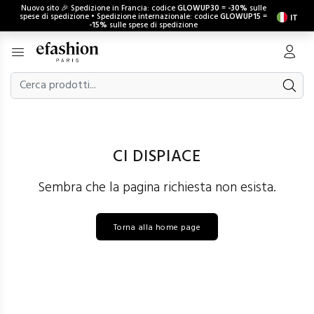
Nuovo sito 🎉 Spedizione in Francia: codice
GLOWUP30
=
-30%
sulle
spese di spedizione • Spedizione internazionale: codice
GLOWUP15
=
IT
-15%
sulle spese di spedizione
CI DISPIACE
Sembra che la pagina richiesta non esista.
Torna alla home page