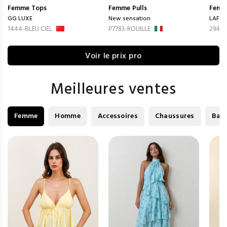
Femme
Tops
Femme
Pulls
Femm
GG LUXE
New sensation
LAFÉE
1444-BLEU CIEL
P7783-ROUILLE
294_5
Voir le prix pro
Meilleures ventes
Femme
Homme
Accessoires
Chaussures
Bag