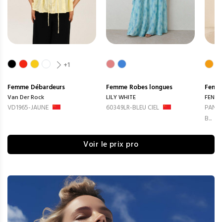
+1
Femme
Débardeurs
Femme
Robes longues
Femm
Van Der Rock
LILY WHITE
FENG
VD1965-JAUNE
60349LR-BLEU CIEL
PANTA
B...
Voir le prix pro