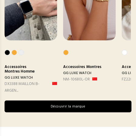
Accessoires
Accessoires
Montres
Accesso
Montres Homme
GG LUXE WATCH
GG LUX
GG LUXE WATCH
NM-10680L-OR
FZ2282
DX3388 MAILLON B-
ARGEN...
Découvrir la marque