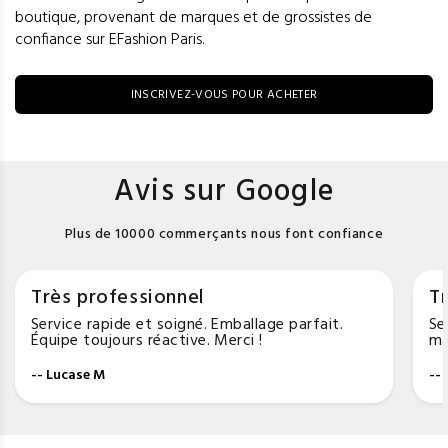
boutique, provenant de marques et de grossistes de
confiance sur EFashion Paris.
INSCRIVEZ-VOUS POUR ACHETER
Avis sur Google
Plus de 10000 commerçants nous font confiance
Très professionnel
Tr
Service rapide et soigné. Emballage parfait.
Se
Équipe toujours réactive. Merci !
ma
-- Lucase M
--