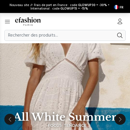
Nouveau site 🎉 Frais de port en France : code
GLOWUP30
=
-30%
•
FR
International : code
GLOWUP15
=
-15%