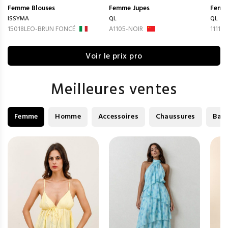
Femme
Blouses
Femme
Jupes
Femm
ISSYMA
QL
QL
15018LEO-BRUN FONCÉ
A1105-NOIR
1111-
Voir le prix pro
Meilleures ventes
Femme
Homme
Accessoires
Chaussures
Bag