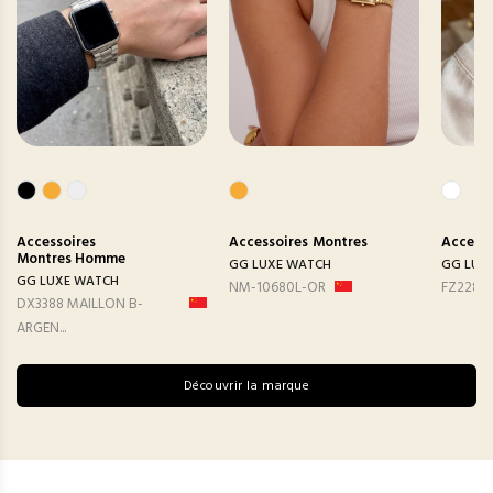
Accessoires
Accessoires
Montres
Accesso
Montres Homme
GG LUXE WATCH
GG LUX
GG LUXE WATCH
NM-10680L-OR
FZ2282
DX3388 MAILLON B-
ARGEN...
Découvrir la marque