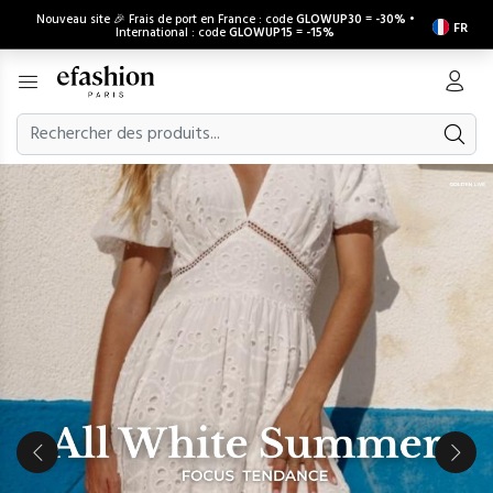
Nouveau site 🎉 Frais de port en France : code
GLOWUP30
=
-30%
•
FR
International : code
GLOWUP15
=
-15%