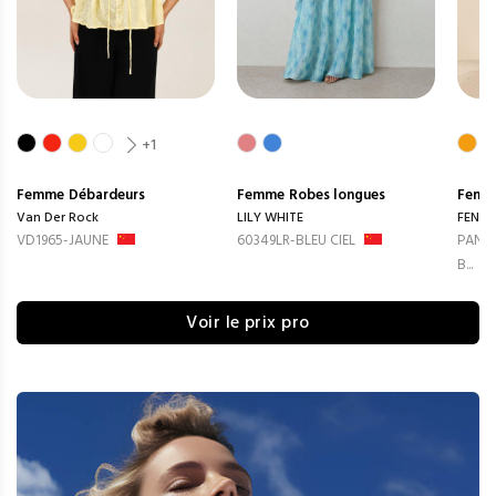
+1
Femme
Débardeurs
Femme
Robes longues
Femm
Van Der Rock
LILY WHITE
FENG
VD1965-JAUNE
60349LR-BLEU CIEL
PANTA
B...
Voir le prix pro