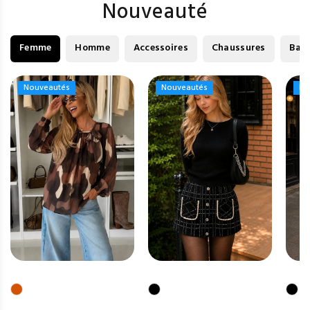
Nouveauté
Femme
Homme
Accessoires
Chaussures
Bag
Nouveautés
Nouveautés
Nouveautés
Nouveautés
No
No