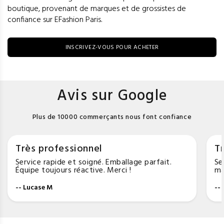
boutique, provenant de marques et de grossistes de
confiance sur EFashion Paris.
INSCRIVEZ-VOUS POUR ACHETER
Avis sur Google
Plus de 10000 commerçants nous font confiance
Très professionnel
Tr
Service rapide et soigné. Emballage parfait.
Se
Équipe toujours réactive. Merci !
ma
-- Lucase M
--