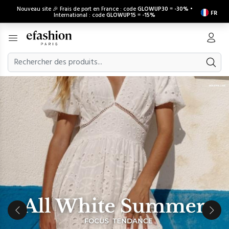
Nouveau site 🎉 Frais de port en France : code
GLOWUP30
=
-30%
•
FR
International : code
GLOWUP15
=
-15%