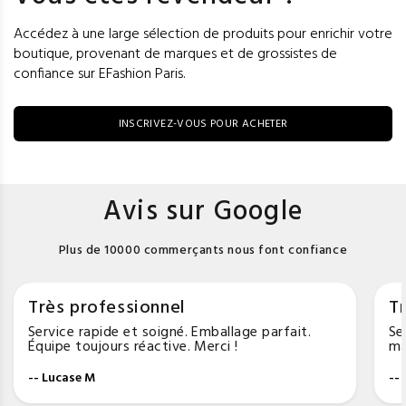
Accédez à une large sélection de produits pour enrichir votre
boutique, provenant de marques et de grossistes de
confiance sur EFashion Paris.
INSCRIVEZ-VOUS POUR ACHETER
Avis sur Google
Plus de 10000 commerçants nous font confiance
Très professionnel
Tr
Service rapide et soigné. Emballage parfait.
Se
Équipe toujours réactive. Merci !
ma
-- Lucase M
--