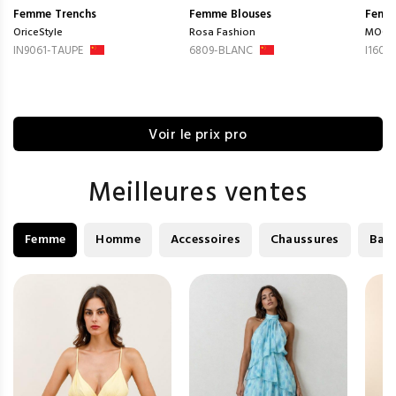
Femme
Trenchs
Femme
Blouses
Femm
OriceStyle
Rosa Fashion
MOOY
IN9061-TAUPE
6809-BLANC
I1605
Voir le prix pro
Meilleures ventes
Femme
Homme
Accessoires
Chaussures
Bag