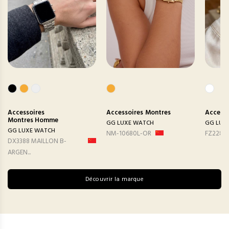
Accessoires
Accessoires
Montres
Accesso
Montres Homme
GG LUXE WATCH
GG LUX
GG LUXE WATCH
NM-10680L-OR
FZ2282
DX3388 MAILLON B-
ARGEN...
Découvrir la marque