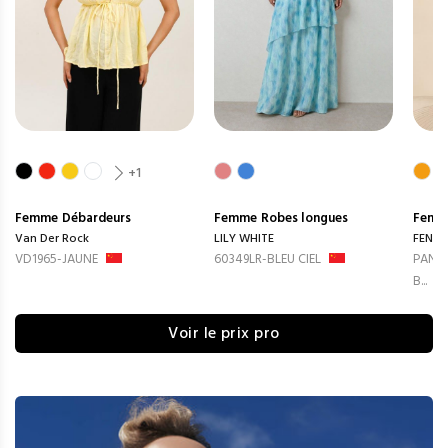
+1
Femme
Débardeurs
Femme
Robes longues
Femm
Van Der Rock
LILY WHITE
FENG
VD1965-JAUNE
60349LR-BLEU CIEL
PANTA
B...
Voir le prix pro