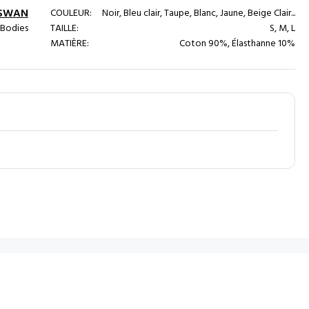
 SWAN
COULEUR:
Noir, Bleu clair, Taupe, Blanc, Jaune, Beige Clair...
 Bodies
TAILLE:
S, M, L
MATIÈRE:
Coton 90%, Élasthanne 10%