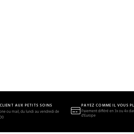
 CLIENT AUX PETITS SOINS
PAYEZ COMME IL VOUS P
Paiement différé en 3x ou 4x da
one ou mail, du lundi au vendredi de
d'Europe
h00