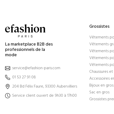
Grossistes
Vêtements po
La marketplace B2B des
Vêtements gra
professionnels de la
Vêtements po
mode
Vêtements pou
Vêtements po
service@efashion-paris.com
Chaussures et 
01 53 27 91 08
Accessoires e
Bijoux en gros
204 Bd Félix Faure, 93300 Aubervilliers
Sac en gros
Service client ouvert de 9h30 à 17h00
Grossistes pr