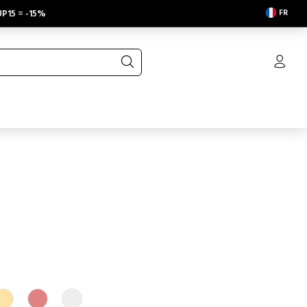
FR
P15
=
-15%