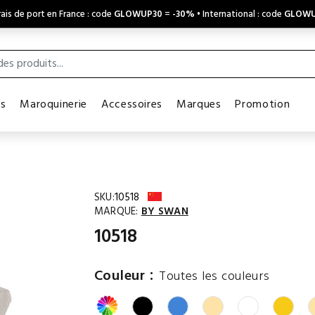
ais de port en France : code
GLOWUP30
=
-30%
• International : code
GLOWU
es
Maroquinerie
Accessoires
Marques
Promotion
SKU:
10518
MARQUE:
BY SWAN
10518
:
Couleur
Toutes les couleurs