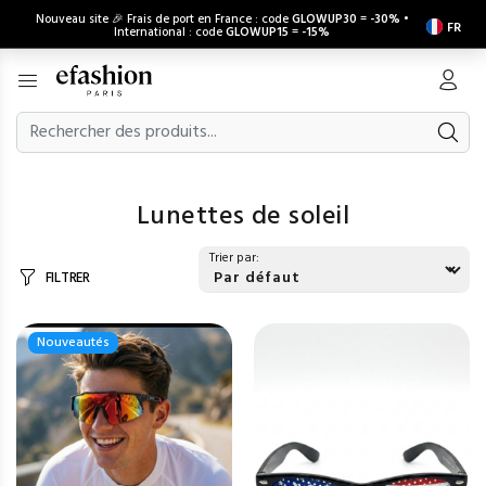
Nouveau site 🎉 Frais de port en France : code
GLOWUP30
=
-30%
•
FR
International : code
GLOWUP15
=
-15%
Lunettes de soleil
Trier par:
FILTRER
Nouveautés