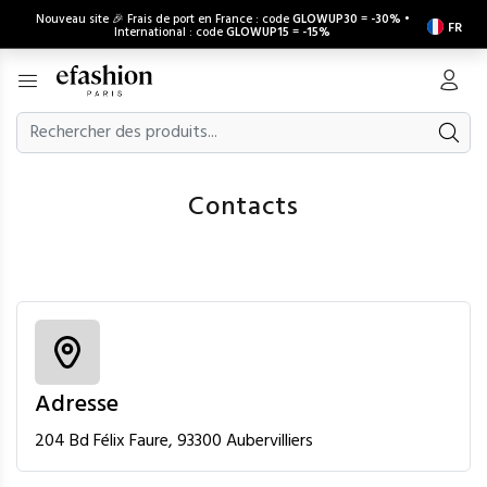
Nouveau site 🎉 Frais de port en France : code
GLOWUP30
=
-30%
•
FR
International : code
GLOWUP15
=
-15%
Contacts
Adresse
204 Bd Félix Faure, 93300 Aubervilliers