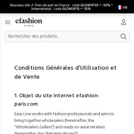
Nouveau site 🎉 Frais de port en France : code
GLOWUP30
=
-30%
•
FR
International : code
GLOWUP15
=
-15%
Conditions Générales d’Utilisation et
de Vente
1. Objet du site Internet efashion-
paris.com
Easy Line works with fashion professionals and aims to
bring together wholesalers (hereinafter, the
"Wholesalers-Sellers") and ready-to-wear retailers
(hereinafter, the "Retailers-Buyers”).