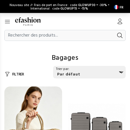
Nouveau site 🎉 Frais de port en France : code
GLOWUP30
=
-30%
•
FR
International : code
GLOWUP15
=
-15%
Bagages
Trier par:
FILTRER