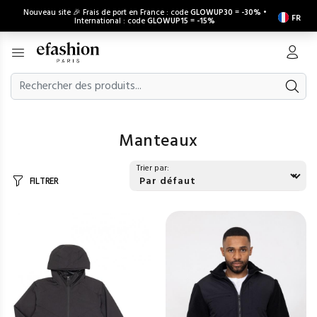
Nouveau site 🎉 Frais de port en France : code
GLOWUP30
=
-30%
•
FR
International : code
GLOWUP15
=
-15%
Manteaux
Trier par:
FILTRER