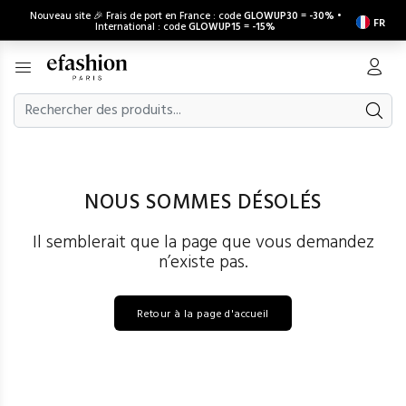
Nouveau site 🎉 Frais de port en France : code
GLOWUP30
=
-30%
•
FR
International : code
GLOWUP15
=
-15%
NOUS SOMMES DÉSOLÉS
Il semblerait que la page que vous demandez
n’existe pas.
Retour à la page d'accueil