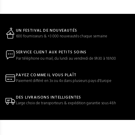
UN FESTIVAL DE NOUVEAUTÉS
600 fournisseurs & +3 000 nouveautés chaque semaine
SERVICE CLIENT AUX PETITS SOINS
Par téléphone ou mail, du lundi au vendredi de 9h30 à 18h00
PAYEZ COMME IL VOUS PLAÎT
Paiement différé en 3x ou 4x dans plusieurs pays d'Europe
DES LIVRAISONS INTELLIGENTES
Large choix de transporteurs & expédition garantie sous 48h