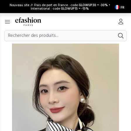
Nouveau site 🎉 Frais de port en France : code
GLOWUP30
=
-30%
•
FR
International : code
GLOWUP15
=
-15%