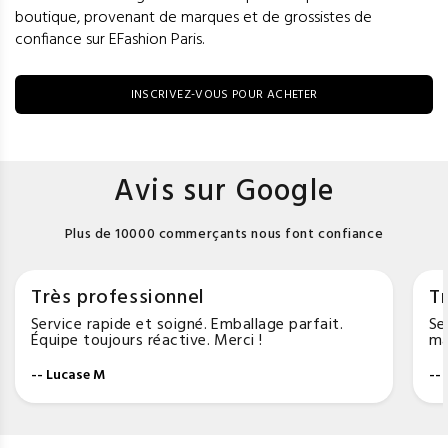
boutique, provenant de marques et de grossistes de
confiance sur EFashion Paris.
INSCRIVEZ-VOUS POUR ACHETER
Avis sur Google
Plus de 10000 commerçants nous font confiance
Très professionnel
Tr
Service rapide et soigné. Emballage parfait.
Se
Équipe toujours réactive. Merci !
ma
-- Lucase M
--