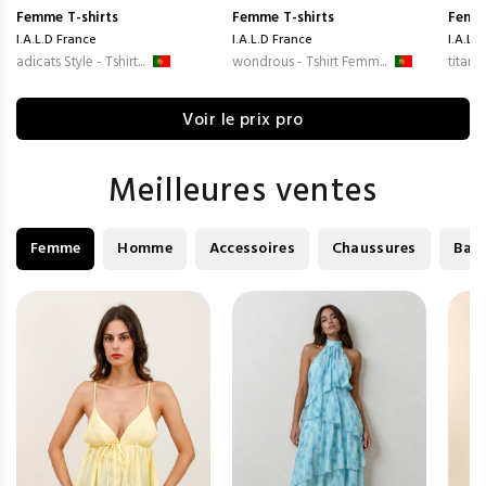
Femme
T-shirts
Femme
T-shirts
Femm
I.A.L.D France
I.A.L.D France
I.A.L.
adicats Style - Tshirt...
wondrous - Tshirt Femm...
titanic
Voir le prix pro
Meilleures ventes
Femme
Homme
Accessoires
Chaussures
Bag