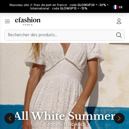
Nouveau site 🎉 Frais de port en France : code
GLOWUP30
=
-30%
•
FR
International : code
GLOWUP15
=
-15%