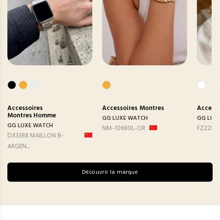
Accessoires
Accessoires
Montres
Accesso
Montres Homme
GG LUXE WATCH
GG LUX
GG LUXE WATCH
NM-10680L-OR
FZ2282
DX3388 MAILLON B-
ARGEN...
Découvrir la marque