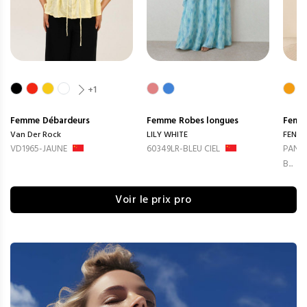
+1
Femme
Débardeurs
Femme
Robes longues
Femm
Van Der Rock
LILY WHITE
FENG
VD1965-JAUNE
60349LR-BLEU CIEL
PANTA
B...
Voir le prix pro