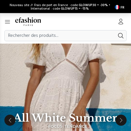
Nouveau site 🎉 Frais de port en France : code
GLOWUP30
=
-30%
•
FR
International : code
GLOWUP15
=
-15%