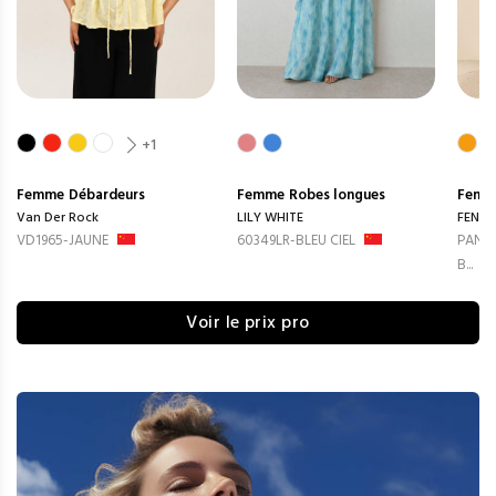
+1
Femme
Débardeurs
Femme
Robes longues
Femm
Van Der Rock
LILY WHITE
FENG
VD1965-JAUNE
60349LR-BLEU CIEL
PANTA
B...
Voir le prix pro