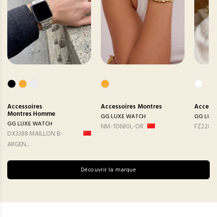
Accessoires
Accessoires
Montres
Accesso
Montres Homme
GG LUXE WATCH
GG LUX
GG LUXE WATCH
NM-10680L-OR
FZ2282
DX3388 MAILLON B-
ARGEN...
Découvrir la marque