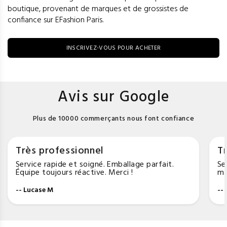
boutique, provenant de marques et de grossistes de
confiance sur EFashion Paris.
INSCRIVEZ-VOUS POUR ACHETER
Avis sur Google
Plus de 10000 commerçants nous font confiance
Très professionnel
Tr
Service rapide et soigné. Emballage parfait.
Se
Équipe toujours réactive. Merci !
ma
-- Lucase M
--