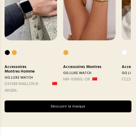
Accessoires
Accessoires
Montres
Accesso
Montres Homme
GG LUXE WATCH
GG LUX
GG LUXE WATCH
NM-10680L-OR
FZ2282
DX3388 MAILLON B-
ARGEN...
Découvrir la marque