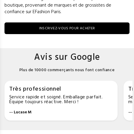
boutique, provenant de marques et de grossistes de
confiance sur EFashion Paris.
INSCRIVEZ-VOUS POUR ACHETER
Avis sur Google
Plus de 10000 commerçants nous font confiance
Très professionnel
Tr
Service rapide et soigné. Emballage parfait.
Se
Équipe toujours réactive. Merci !
ma
-- Lucase M
--