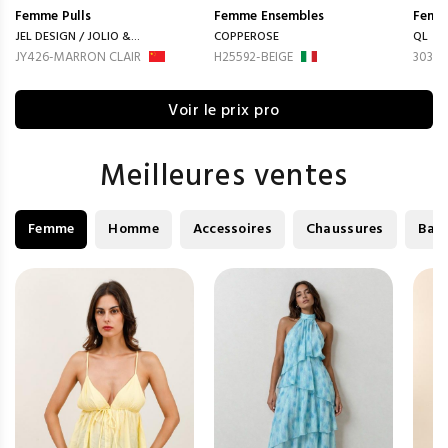
Femme
Pulls
Femme
Ensembles
Femm
JEL DESIGN / JOLIO &...
COPPEROSE
QL
JY426-MARRON CLAIR
H25592-BEIGE
3035-
Voir le prix pro
Meilleures ventes
Femme
Homme
Accessoires
Chaussures
Bag