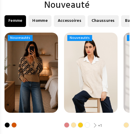
Nouveauté
Femme
Homme
Accessoires
Chaussures
Bag
Nouveautés
Nouveautés
Nouveautés
Nouveautés
No
No
+1