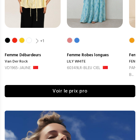
+1
Femme
Débardeurs
Femme
Robes longues
Femm
Van Der Rock
LILY WHITE
FENG
VD1965-JAUNE
60349LR-BLEU CIEL
PANTA
B...
Voir le prix pro