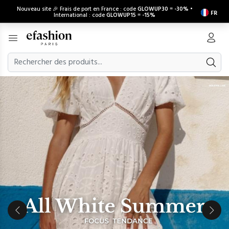
Nouveau site 🎉 Frais de port en France : code
GLOWUP30
=
-30%
•
FR
International : code
GLOWUP15
=
-15%