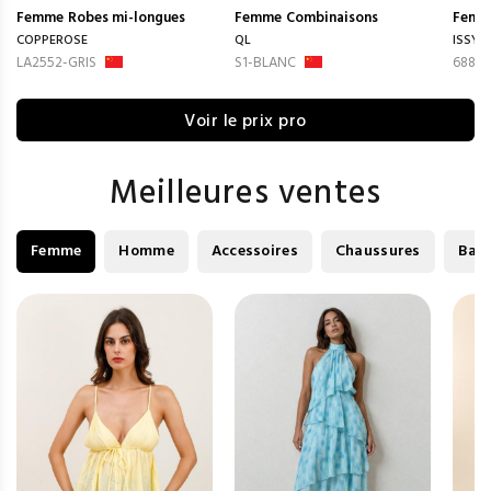
Femme
Robes mi-longues
Femme
Combinaisons
Femm
COPPEROSE
QL
ISSYM
LA2552-GRIS
S1-BLANC
688ex
Voir le prix pro
Meilleures ventes
Femme
Homme
Accessoires
Chaussures
Bag