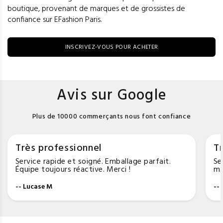
boutique, provenant de marques et de grossistes de
confiance sur EFashion Paris.
INSCRIVEZ-VOUS POUR ACHETER
Avis sur Google
Plus de 10000 commerçants nous font confiance
Très professionnel
Tr
Service rapide et soigné. Emballage parfait.
Se
Équipe toujours réactive. Merci !
ma
-- Lucase M
--