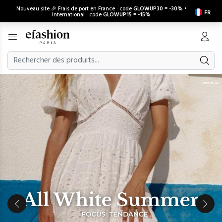
Nouveau site 🎉 Frais de port en France : code
GLOWUP30
=
-30%
•
FR
International : code
GLOWUP15
=
-15%