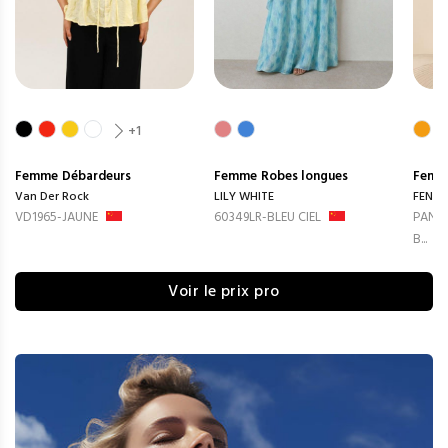
+1
Femme
Débardeurs
Femme
Robes longues
Femm
Van Der Rock
LILY WHITE
FENG
VD1965-JAUNE
60349LR-BLEU CIEL
PANTA
B...
Voir le prix pro