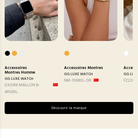
Accessoires
Accessoires
Montres
Accesso
Montres Homme
GG LUXE WATCH
GG LUX
GG LUXE WATCH
NM-10680L-OR
FZ2282
DX3388 MAILLON B-
ARGEN...
Découvrir la marque