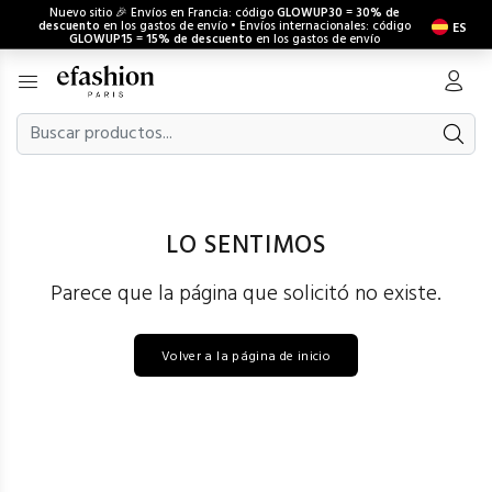
Nuevo sitio 🎉 Envíos en Francia: código
GLOWUP30
=
30% de
descuento
en los gastos de envío • Envíos internacionales: código
ES
GLOWUP15
=
15% de descuento
en los gastos de envío
LO SENTIMOS
Parece que la página que solicitó no existe.
Volver a la página de inicio