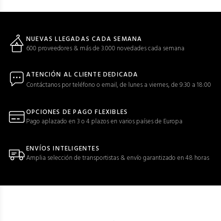
NUEVAS LLEGADAS CADA SEMANA
600 proveedores & más de 3.000 novedades cada semana
ATENCIÓN AL CLIENTE DEDICADA
Contáctanos por teléfono o email, de lunes a viernes, de 9:30 a 18:00
OPCIONES DE PAGO FLEXIBLES
Pago aplazado en 3 o 4 plazos en varios países de Europa
ENVÍOS INTELIGENTES
Amplia selección de transportistas & envío garantizado en 48 horas