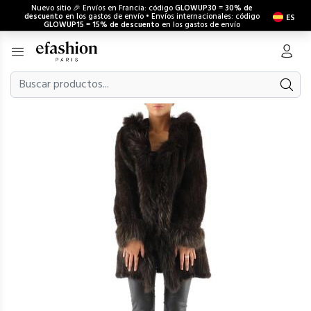
Nuevo sitio 🎉 Envíos en Francia: código
GLOWUP30
=
30% de
descuento
en los gastos de envío • Envíos internacionales: código
ES
GLOWUP15
=
15% de descuento
en los gastos de envío