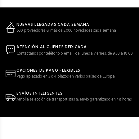
NUEVAS LLEGADAS CADA SEMANA
600 proveedores & más de 3.000 novedades cada semana
ATENCIÓN AL CLIENTE DEDICADA
Contáctanos por teléfono o email, de lunes a viernes, de 9:30 a 18:00
OPCIONES DE PAGO FLEXIBLES
Pago aplazado en 3 o 4 plazos en varios países de Europa
ENVÍOS INTELIGENTES
Amplia selección de transportistas & envío garantizado en 48 horas