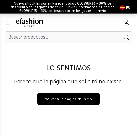
Nuevo sitio 🎉 Envíos en Francia: código
GLOWUP30
=
30% de
descuento
en los gastos de envío • Envíos internacionales: código
ES
GLOWUP15
=
15% de descuento
en los gastos de envío
LO SENTIMOS
Parece que la página que solicitó no existe.
Volver a la página de inicio