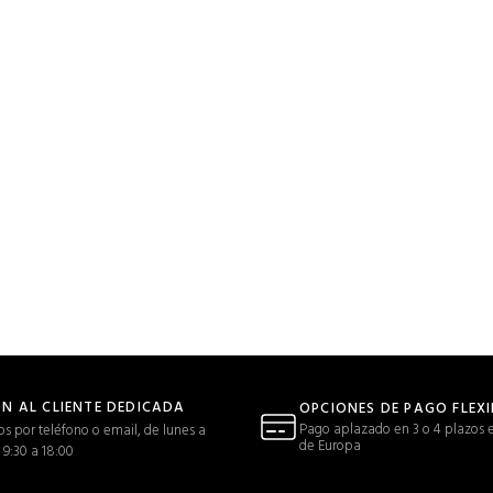
N AL CLIENTE DEDICADA
OPCIONES DE PAGO FLEXI
Pago aplazado en 3 o 4 plazos e
s por teléfono o email, de lunes a
de Europa
 9:30 a 18:00