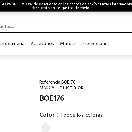
o
GLOWUP30
=
30% de descuento
en los gastos de envío • Envíos internacion
descuento
en los gastos de envío
rroquinería
Accesorios
Marcas
Promociones
Referencia:
BOE176
MARCA:
LOUISE D'OR
BOE176
:
Color
Todos los colores