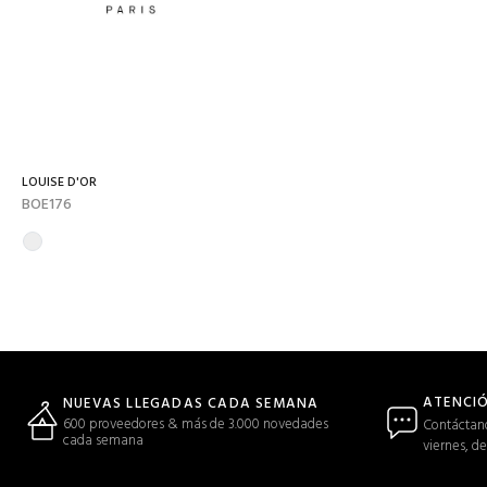
LOUISE D'OR
BOE176
ATENCIÓ
NUEVAS LLEGADAS CADA SEMANA
600 proveedores & más de 3.000 novedades
Contáctano
cada semana
viernes, de