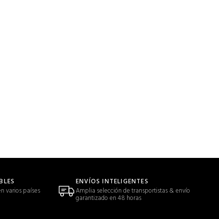
BLES
ENVÍOS INTELIGENTES
n varios países
Amplia selección de transportistas & envío
garantizado en 48 horas