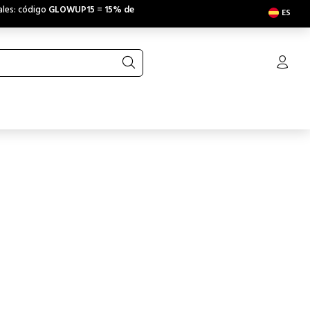
ales: código
GLOWUP15
=
15% de
ES