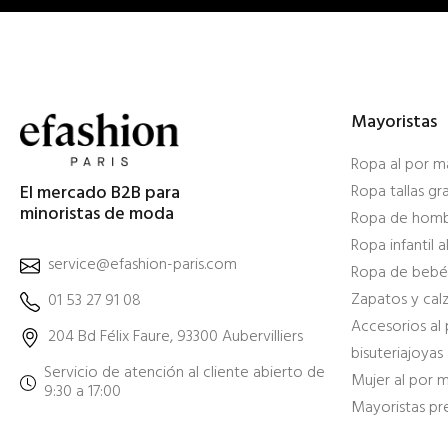
Mayoristas
Ropa al por m
El mercado B2B para
Ropa tallas g
minoristas de moda
Ropa de homb
Ropa infantil 
service@efashion-paris.com
Ropa de bebé
Zapatos y cal
01 53 27 91 08
Accesorios al
204 Bd Félix Faure, 93300 Aubervilliers
bisuteriajoyas
Servicio de atención al cliente abierto de
Mujer al por 
9:30 a 17:00
Mayoristas p