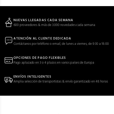
NUEVAS LLEGADAS CADA SEMANA
600 proveedores & más de 3.000 novedades cada semana
ATENCIÓN AL CLIENTE DEDICADA
Contáctanos por teléfono o email, de lunes a viernes, de 9:30 a 18:00
OPCIONES DE PAGO FLEXIBLES
Pago aplazado en 3 o 4 plazos en varios países de Europa
ENVÍOS INTELIGENTES
Amplia selección de transportistas & envío garantizado en 48 horas