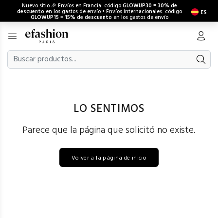
Nuevo sitio 🎉 Envíos en Francia: código
GLOWUP30
=
30% de
descuento
en los gastos de envío • Envíos internacionales: código
ES
GLOWUP15
=
15% de descuento
en los gastos de envío
LO SENTIMOS
Parece que la página que solicitó no existe.
Volver a la página de inicio