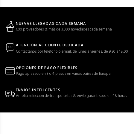
NUEVAS LLEGADAS CADA SEMANA
600 proveedores & más de 3.000 novedades cada semana
ATENCIÓN AL CLIENTE DEDICADA
Contáctanos por teléfono o email, de lunes a viernes, de 9:30 a 18:00
OPCIONES DE PAGO FLEXIBLES
Pago aplazado en 3 o 4 plazos en varios países de Europa
ENVÍOS INTELIGENTES
Amplia selección de transportistas & envío garantizado en 48 horas