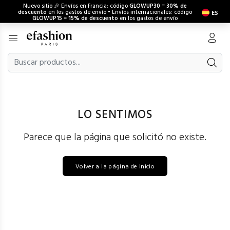
Nuevo sitio 🎉 Envíos en Francia: código
GLOWUP30
=
30% de
descuento
en los gastos de envío • Envíos internacionales: código
ES
GLOWUP15
=
15% de descuento
en los gastos de envío
LO SENTIMOS
Parece que la página que solicitó no existe.
Volver a la página de inicio