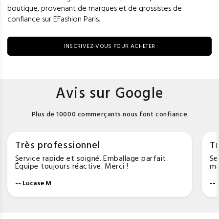
boutique, provenant de marques et de grossistes de
confiance sur EFashion Paris.
INSCRIVEZ-VOUS POUR ACHETER
Avis sur Google
Plus de 10000 commerçants nous font confiance
Très professionnel
Tr
Service rapide et soigné. Emballage parfait.
Se
Équipe toujours réactive. Merci !
ma
-- Lucase M
--