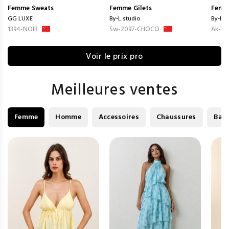
Femme
Sweats
Femme
Gilets
Femm
GG LUXE
By-L studio
By-L s
1394-NOIR
Sw-2097-CHOCO
Ak-79
Voir le prix pro
Meilleures ventes
Femme
Homme
Accessoires
Chaussures
Bag