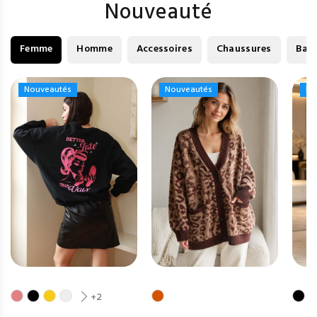
Nouveauté
Femme
Homme
Accessoires
Chaussures
Bag
Nouveautés
Nouveautés
Nouveautés
Nouveautés
No
No
+2