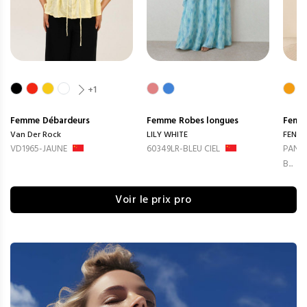
+1
Femme
Débardeurs
Femme
Robes longues
Femm
Van Der Rock
LILY WHITE
FENG
VD1965-JAUNE
60349LR-BLEU CIEL
PANTA
B...
Voir le prix pro