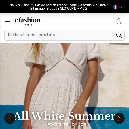
Nouveau site 🎉 Frais de port en France : code
GLOWUP30
=
-30%
•
FR
International : code
GLOWUP15
=
-15%