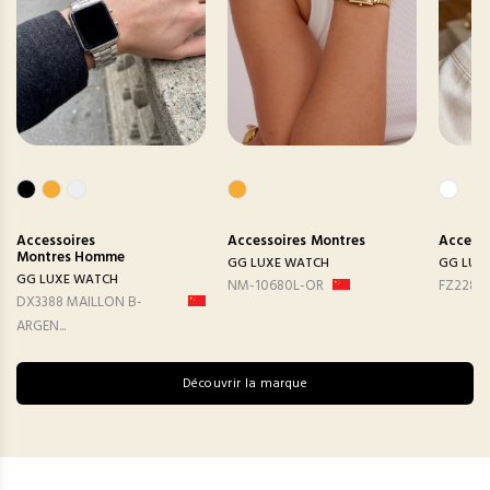
Accessoires
Accessoires
Montres
Accesso
Montres Homme
GG LUXE WATCH
GG LUX
GG LUXE WATCH
NM-10680L-OR
FZ2282
DX3388 MAILLON B-
ARGEN...
Découvrir la marque