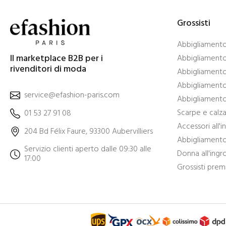
Grossisti
Abbigliamento 
Il marketplace B2B per i
Abbigliamento 
rivenditori di moda
Abbigliamento
Abbigliamento 
service@efashion-paris.com
Abbigliamento 
Scarpe e calza
01 53 27 91 08
Accessori all'
204 Bd Félix Faure, 93300 Aubervilliers
Abbigliamento 
Servizio clienti aperto dalle 09:30 alle
Donna all'ingr
17:00
Grossisti pre