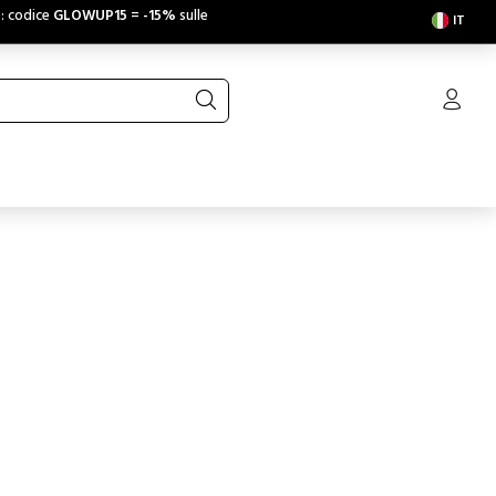
e: codice
GLOWUP15
=
-15%
sulle
IT