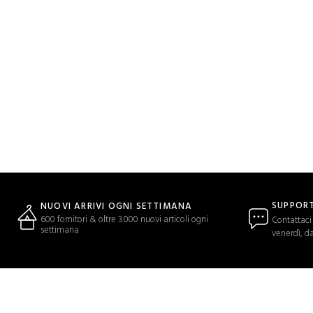
SUPPORT
NUOVI ARRIVI OGNI SETTIMANA
600 fornitori & oltre 3.000 nuovi articoli ogni
Contattaci 
settimana
venerdì, da