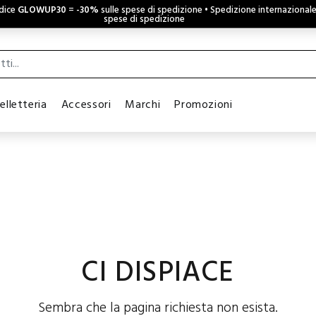
odice
GLOWUP30
=
-30%
sulle spese di spedizione • Spedizione internazional
spese di spedizione
elletteria
Accessori
Marchi
Promozioni
CI DISPIACE
Sembra che la pagina richiesta non esista.