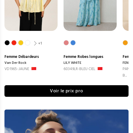
+1
Femme
Débardeurs
Femme
Robes longues
Femm
Van Der Rock
LILY WHITE
FENG
VD1965-JAUNE
60349LR-BLEU CIEL
PANTA
B...
Voir le prix pro