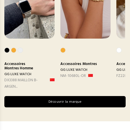
Accessoires
Accessoires
Montres
Accesso
Montres Homme
GG LUXE WATCH
GG LUX
GG LUXE WATCH
NM-10680L-OR
FZ2282
DX3388 MAILLON B-
ARGEN...
Découvrir la marque