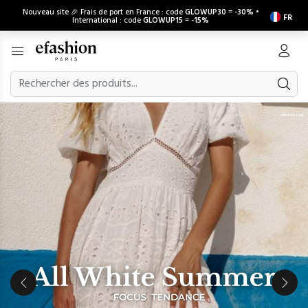
Nouveau site 🎉 Frais de port en France : code
GLOWUP30
=
-30%
•
FR
International : code
GLOWUP15
=
-15%