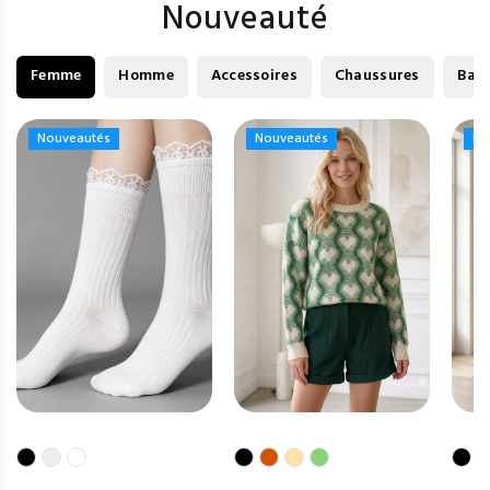
Nouveauté
Femme
Homme
Accessoires
Chaussures
Bag
Nouveautés
Nouveautés
Nouveautés
Nouveautés
No
No