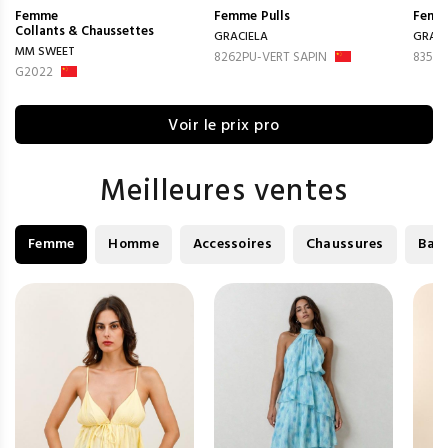
Femme
Femme
Pulls
Femm
Collants & Chaussettes
GRACIELA
GRACI
MM SWEET
8262PU-VERT SAPIN
8350P
G2022
Voir le prix pro
Meilleures ventes
Femme
Homme
Accessoires
Chaussures
Bag