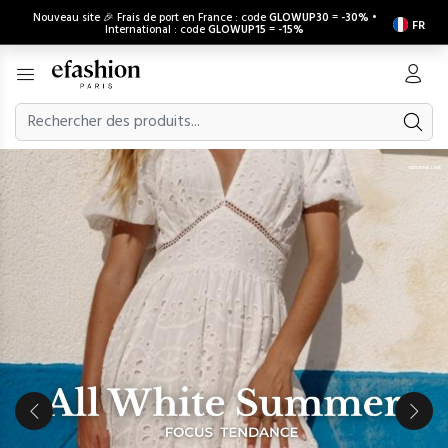
Nouveau site 🎉 Frais de port en France : code
GLOWUP30
=
-30%
•
FR
International : code
GLOWUP15
=
-15%