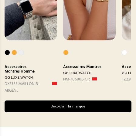
Accessoires
Accessoires
Montres
Accesso
Montres Homme
GG LUXE WATCH
GG LUX
GG LUXE WATCH
NM-10680L-OR
FZ2282
DX3388 MAILLON B-
ARGEN...
Découvrir la marque