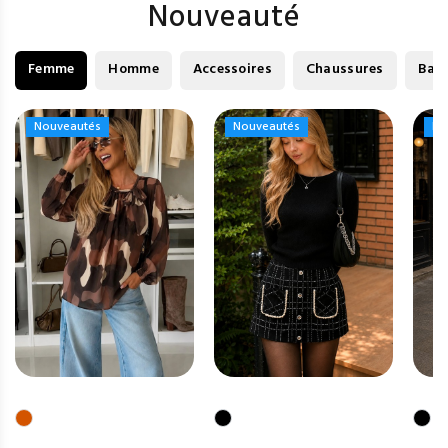
Nouveauté
Femme
Homme
Accessoires
Chaussures
Bag
Nouveautés
Nouveautés
Nouveautés
Nouveautés
No
No