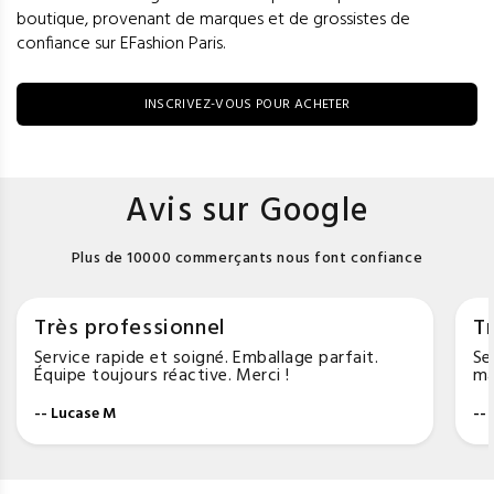
boutique, provenant de marques et de grossistes de
confiance sur EFashion Paris.
INSCRIVEZ-VOUS POUR ACHETER
Avis sur Google
Plus de 10000 commerçants nous font confiance
Très professionnel
Tr
Service rapide et soigné. Emballage parfait.
Se
Équipe toujours réactive. Merci !
ma
-- Lucase M
--