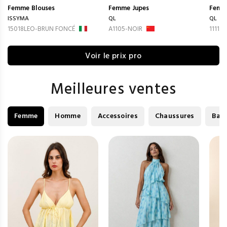
Femme
Blouses
Femme
Jupes
Femm
ISSYMA
QL
QL
15018LEO-BRUN FONCÉ
A1105-NOIR
1111-
Voir le prix pro
Meilleures ventes
Femme
Homme
Accessoires
Chaussures
Bag