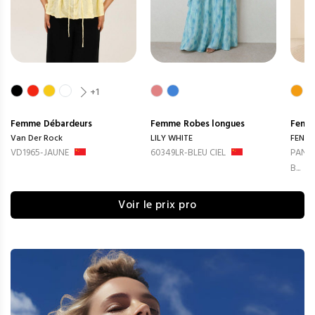
+1
Femme
Débardeurs
Femme
Robes longues
Femm
Van Der Rock
LILY WHITE
FENG
VD1965-JAUNE
60349LR-BLEU CIEL
PANTA
B...
Voir le prix pro