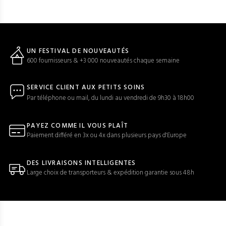
UN FESTIVAL DE NOUVEAUTÉS
600 fournisseurs & +3 000 nouveautés chaque semaine
SERVICE CLIENT AUX PETITS SOINS
Par téléphone ou mail, du lundi au vendredi de 9h30 à 18h00
PAYEZ COMME IL VOUS PLAÎT
Paiement différé en 3x ou 4x dans plusieurs pays d'Europe
DES LIVRAISONS INTELLIGENTES
Large choix de transporteurs & expédition garantie sous 48h