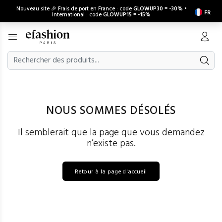
Nouveau site 🎉 Frais de port en France : code
GLOWUP30
=
-30%
•
FR
International : code
GLOWUP15
=
-15%
NOUS SOMMES DÉSOLÉS
Il semblerait que la page que vous demandez
n’existe pas.
Retour à la page d'accueil