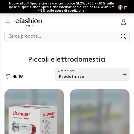
Nuovo sito 🎉 Spedizione in Francia: codice
GLOWUP30
=
-30%
sulle
spese di spedizione • Spedizione internazionale: codice
GLOWUP15
=
IT
-15%
sulle spese di spedizione
Piccoli elettrodomestici
Ordina per:
FILTRA