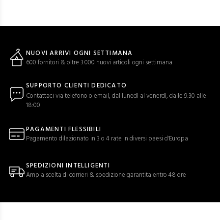
NUOVI ARRIVI OGNI SETTIMANA
600 fornitori & oltre 3.000 nuovi articoli ogni settimana
SUPPORTO CLIENTI DEDICATO
Contattaci via telefono o email, dal lunedì al venerdì, dalle 9:30 alle
18:00
PAGAMENTI FLESSIBILI
Pagamento dilazionato in 3 o 4 rate in diversi paesi d'Europa
SPEDIZIONI INTELLIGENTI
Ampia scelta di corrieri & spedizione garantita entro 48 ore