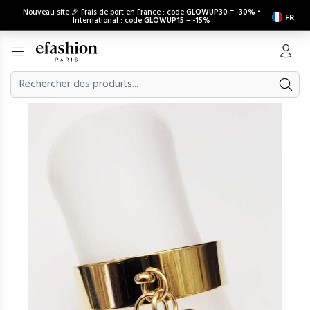
Nouveau site 🎉 Frais de port en France : code
GLOWUP30
=
-30%
•
FR
International : code
GLOWUP15
=
-15%